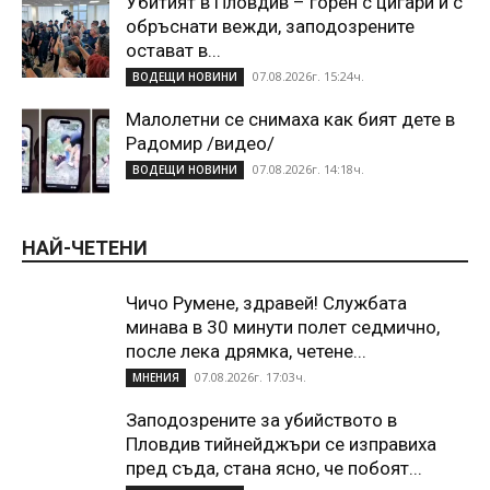
Убитият в Пловдив – горен с цигари и с
обръснати вежди, заподозрените
остават в...
07.08.2026г. 15:24ч.
ВОДЕЩИ НОВИНИ
Малолетни се снимаха как бият дете в
Радомир /видео/
07.08.2026г. 14:18ч.
ВОДЕЩИ НОВИНИ
НАЙ-ЧЕТЕНИ
Чичо Румене, здравей! Службата
минава в 30 минути полет седмично,
после лека дрямка, четене...
07.08.2026г. 17:03ч.
МНЕНИЯ
Заподозрените за убийството в
Пловдив тийнейджъри се изправиха
пред съда, стана ясно, че побоят...