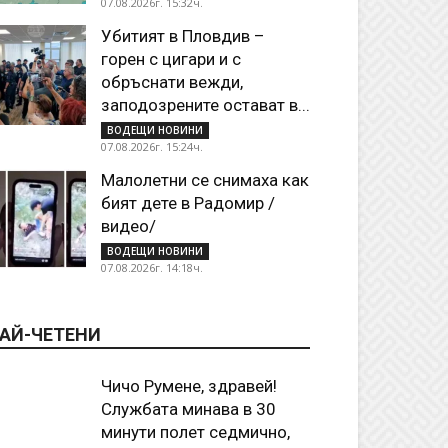
07.08.2026г. 15:32ч.
Убитият в Пловдив –
горен с цигари и с
обръснати вежди,
заподозрените остават в...
ВОДЕЩИ НОВИНИ
07.08.2026г. 15:24ч.
Малолетни се снимаха как
бият дете в Радомир /
видео/
ВОДЕЩИ НОВИНИ
07.08.2026г. 14:18ч.
АЙ-ЧЕТЕНИ
Чичо Румене, здравей!
Службата минава в 30
минути полет седмично,