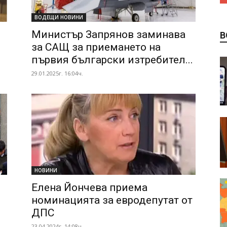
ВОДЕЩИ НОВИНИ
Министър Запрянов заминава
В
за САЩ за приемането на
първия български изтребител...
29.01.2025г. 16:04ч.
НОВИНИ
Елена Йончева приема
номинацията за евродепутат от
ДПС
23.04.2024г. 14:08ч.