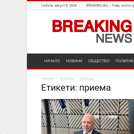
събота, август 8, 2026
BREAKING.BG – Това, което т
Breaking.bg
НАЧАЛО
НОВИНИ
ОБЩЕСТВО
ПОЛИТИК
Начало
Етикети
приема
Етикети: приема