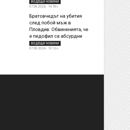
ВОДЕЩИ НОВИНИ
07.08.2026г. 14:18ч.
Братовчедът на убития
след побой мъж в
Пловдив: Обвиненията, че
е педофил са абсурдни
ВОДЕЩИ НОВИНИ
07.08.2026г. 10:12ч.