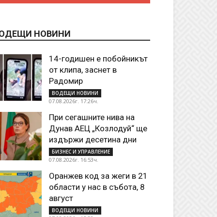
ОДЕЩИ НОВИНИ
14-годишен е побойникът
от клипа, заснет в
Радомир
ВОДЕЩИ НОВИНИ
07.08.2026г. 17:26ч.
При сегашните нива на
Дунав АЕЦ „Козлодуй“ ще
издържи десетина дни
БИЗНЕС И УПРАВЛЕНИЕ
07.08.2026г. 16:53ч.
Оранжев код за жеги в 21
области у нас в събота, 8
август
ВОДЕЩИ НОВИНИ