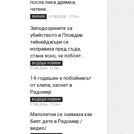
после лека дрямка,
четене...
07.08.2026г. 17:03ч.
МНЕНИЯ
Заподозрените за
убийството в Пловдив
тийнейджъри се
изправиха пред съда,
стана ясно, че побоят...
ВОДЕЩИ НОВИНИ
07.08.2026г. 13:28ч.
14-годишен е побойникът
от клипа, заснет в
Радомир
ВОДЕЩИ НОВИНИ
07.08.2026г. 17:26ч.
Малолетни се снимаха как
бият дете в Радомир /
видео/