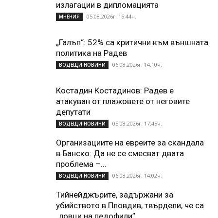
излагации в дипломацията
05.08.2026г. 15:44ч.
МНЕНИЯ
„Галъп“: 52% са критични към външната
политика на Радев
06.08.2026г. 14:10ч.
ВОДЕЩИ НОВИНИ
Костадин Костадинов: Радев е
атакуван от плажoвете от неговите
депутати
05.08.2026г. 17:45ч.
ВОДЕЩИ НОВИНИ
Организациите на евреите за скандала
в Банско: Да не се смесват двата
проблема –...
06.08.2026г. 14:02ч.
ВОДЕЩИ НОВИНИ
Тийнейджърите, задържани за
убийството в Пловдив, твърдели, че са
„ловци на педофили”