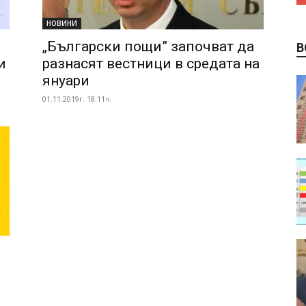
НОВИНИ
„Български пощи” започват да
В
и
разнасят вестници в средата на
януари
01.11.2019г. 18:11ч.