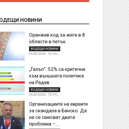
ОДЕЩИ НОВИНИ
Оранжев код за жеги в 8
области в петък
ВОДЕЩИ НОВИНИ
06.08.2026г. 14:14ч.
„Галъп“: 52% са критични
към външната политика
на Радев
ВОДЕЩИ НОВИНИ
06.08.2026г. 14:10ч.
Организациите на евреите
за скандала в Банско: Да
не се смесват двата
проблема –...