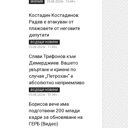
05.08.2026г. 15:44ч.
МНЕНИЯ
Костадин Костадинов:
Радев е атакуван от
плажoвете от неговите
депутати
ВОДЕЩИ НОВИНИ
05.08.2026г. 17:45ч.
Слави Трифонов към
Демерджиев: Вашето
увъртане и криене по
случая „Петрохан“ е
абсолютно неприемливо
ВОДЕЩИ НОВИНИ
05.08.2026г. 10:34ч.
Борисов вече има
подготвени 200 млади
кадри за обновяване на
ГЕРБ (Видео)