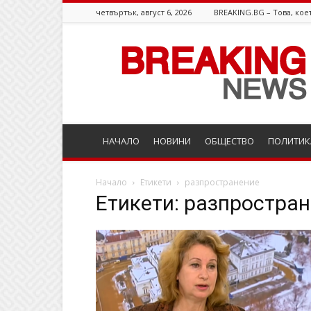
четвъртък, август 6, 2026
BREAKING.BG – Това, коет
Breaking.bg
НАЧАЛО
НОВИНИ
ОБЩЕСТВО
ПОЛИТИК
Начало
Етикети
разпространение
Етикети: разпростра