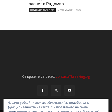
заснет в Радомир
07.08.2026г. 17:26ч.
ВОДЕЩИ НОВИНИ
Свържете се с нас:
contact@breaking.bg
Нашият уебсайт използва „бисквитки“ за подобряване
функционалността на сайта. С използването на сайта
автоматично разрешавате използването на тези „бисквитки“.