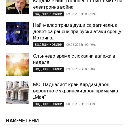
Кардам е бил отклонен от системите за
електронна война
09.08.2026г. 09:55ч.
ВОДЕЩИ НОВИНИ
Най-малко трима души са загинали, а
девет са ранени при руски атаки срещу
Източна...
09.08.2026г. 09:40ч.
ВОДЕЩИ НОВИНИ
Слънчево време с локални валежи в
неделя
09.08.2026г. 09:28ч.
ВОДЕЩИ НОВИНИ
МО: Падналият край Кардам дрон
вероятно е украински дрон примамка
„Мая“
08.08.2026г. 18:11ч.
ВОДЕЩИ НОВИНИ
НАЙ-ЧЕТЕНИ