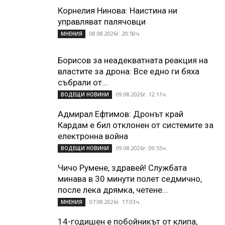
Корнелия Нинова: Наистина ни
управляват палячовци
08.08.2026г. 20:50ч.
МНЕНИЯ
Борисов за неадекватната реакция на
властите за дрона: Все едно ги бяха
събрали от...
09.08.2026г. 12:11ч.
ВОДЕЩИ НОВИНИ
Адмирал Ефтимов: Дронът край
Кардам е бил отклонен от системите за
електронна война
09.08.2026г. 09:55ч.
ВОДЕЩИ НОВИНИ
Чичо Румене, здравей! Службата
минава в 30 минути полет седмично,
после лека дрямка, четене...
07.08.2026г. 17:03ч.
МНЕНИЯ
14-годишен е побойникът от клипа,