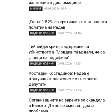
излагации в дипломацията
05.08.2026г. 15:44ч.
МНЕНИЯ
„Галъп“: 52% са критични към външната
политика на Радев
06.08.2026г. 14:10ч.
ВОДЕЩИ НОВИНИ
Тийнейджърите, задържани за
убийството в Пловдив, твърдели, че са
„ловци на педофили”
06.08.2026г. 15:53ч.
ВОДЕЩИ НОВИНИ
Костадин Костадинов: Радев е
атакуван от плажoвете от неговите
депутати
05.08.2026г. 17:45ч.
ВОДЕЩИ НОВИНИ
Организациите на евреите за скандала
в Банско: Да не се смесват двата
проблема –...