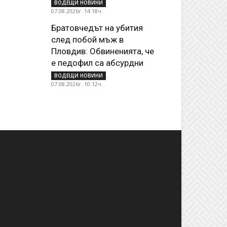
ВОДЕЩИ НОВИНИ
07.08.2026г. 14:18ч.
Братовчедът на убития
след побой мъж в
Пловдив: Обвиненията, че
е педофил са абсурдни
ВОДЕЩИ НОВИНИ
07.08.2026г. 10:12ч.