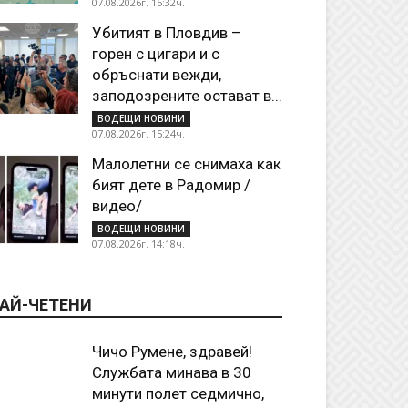
07.08.2026г. 15:32ч.
Убитият в Пловдив –
горен с цигари и с
обръснати вежди,
заподозрените остават в...
ВОДЕЩИ НОВИНИ
07.08.2026г. 15:24ч.
Малолетни се снимаха как
бият дете в Радомир /
видео/
ВОДЕЩИ НОВИНИ
07.08.2026г. 14:18ч.
АЙ-ЧЕТЕНИ
Чичо Румене, здравей!
Службата минава в 30
минути полет седмично,