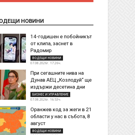
ОДЕЩИ НОВИНИ
14-годишен е побойникът
от клипа, заснет в
Радомир
ВОДЕЩИ НОВИНИ
07.08.2026г. 17:26ч.
При сегашните нива на
Дунав АЕЦ „Козлодуй“ ще
издържи десетина дни
БИЗНЕС И УПРАВЛЕНИЕ
07.08.2026г. 16:53ч.
Оранжев код за жеги в 21
области у нас в събота, 8
август
ВОДЕЩИ НОВИНИ