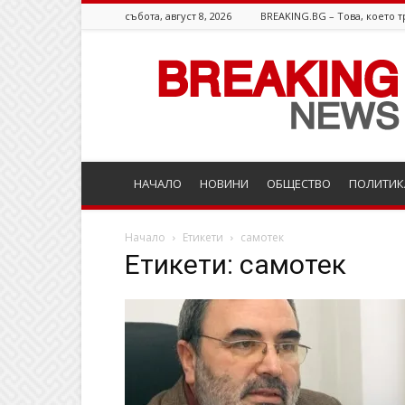
събота, август 8, 2026
BREAKING.BG – Това, което т
Breaking.bg
НАЧАЛО
НОВИНИ
ОБЩЕСТВО
ПОЛИТИК
Начало
Етикети
самотек
Етикети: самотек