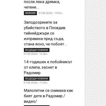
после лека дрямка,
четене...
07.08.2026г. 17:03ч.
МНЕНИЯ
Заподозрените за
убийството в Пловдив
тийнейджъри се
изправиха пред съда,
стана ясно, че побоят...
ВОДЕЩИ НОВИНИ
07.08.2026г. 13:28ч.
14-годишен е побойникът
от клипа, заснет в
Радомир
ВОДЕЩИ НОВИНИ
07.08.2026г. 17:26ч.
Малолетни се снимаха как
бият дете в Радомир /
видео/