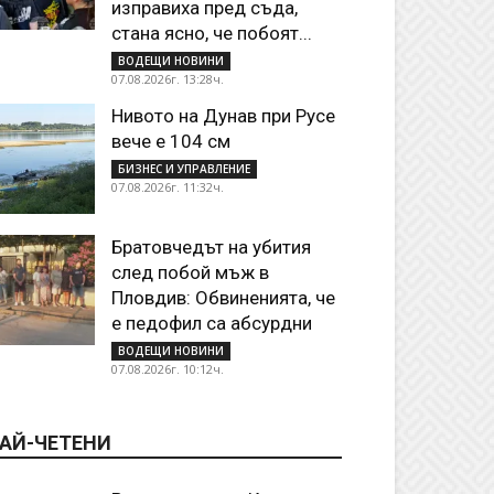
изправиха пред съда,
стана ясно, че побоят...
ВОДЕЩИ НОВИНИ
07.08.2026г. 13:28ч.
Нивото на Дунав при Русе
вече е 104 см
БИЗНЕС И УПРАВЛЕНИЕ
07.08.2026г. 11:32ч.
Братовчедът на убития
след побой мъж в
Пловдив: Обвиненията, че
е педофил са абсурдни
ВОДЕЩИ НОВИНИ
07.08.2026г. 10:12ч.
АЙ-ЧЕТЕНИ