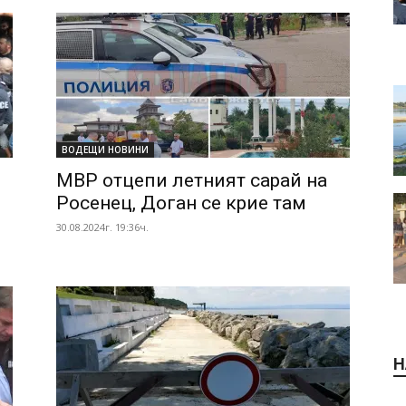
ВОДЕЩИ НОВИНИ
МВР отцепи летният сарай на
Росенец, Доган се крие там
30.08.2024г. 19:36ч.
Н