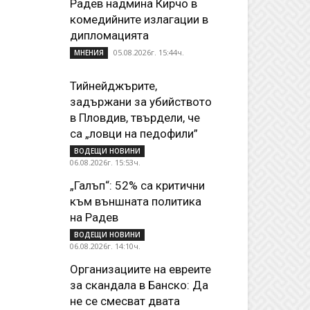
Радев надмина Кирчо в
комедийните излагации в
дипломацията
05.08.2026г. 15:44ч.
МНЕНИЯ
Тийнейджърите,
задържани за убийството
в Пловдив, твърдели, че
са „ловци на педофили”
ВОДЕЩИ НОВИНИ
06.08.2026г. 15:53ч.
„Галъп“: 52% са критични
към външната политика
на Радев
ВОДЕЩИ НОВИНИ
06.08.2026г. 14:10ч.
Организациите на евреите
за скандала в Банско: Да
не се смесват двата