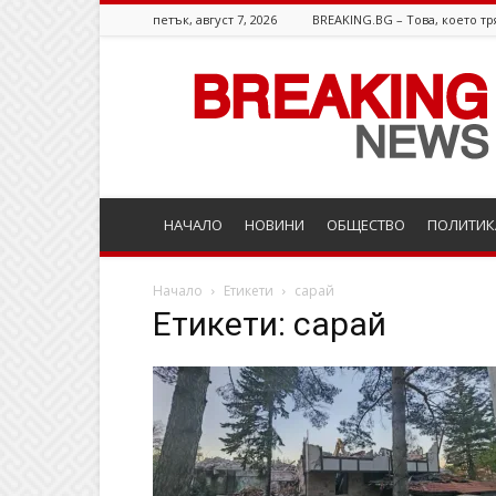
петък, август 7, 2026
BREAKING.BG – Това, което тр
Breaking.bg
НАЧАЛО
НОВИНИ
ОБЩЕСТВО
ПОЛИТИК
Начало
Етикети
сарай
Етикети: сарай