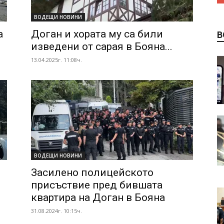
ВОДЕЩИ НОВИНИ
а
Доган и хората му са били
В
изведени от сарая в Бояна...
13.04.2025г. 11:08ч.
ВОДЕЩИ НОВИНИ
Засилено полицейското
присъствие пред бившата
квартира на Доган в Бояна
31.08.2024г. 10:15ч.