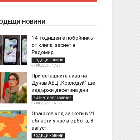
ОДЕЩИ НОВИНИ
14-годишен е побойникът
от клипа, заснет в
Радомир
ВОДЕЩИ НОВИНИ
07.08.2026г. 17:26ч.
При сегашните нива на
Дунав АЕЦ „Козлодуй“ ще
издържи десетина дни
БИЗНЕС И УПРАВЛЕНИЕ
07.08.2026г. 16:53ч.
Оранжев код за жеги в 21
области у нас в събота, 8
август
ВОДЕЩИ НОВИНИ