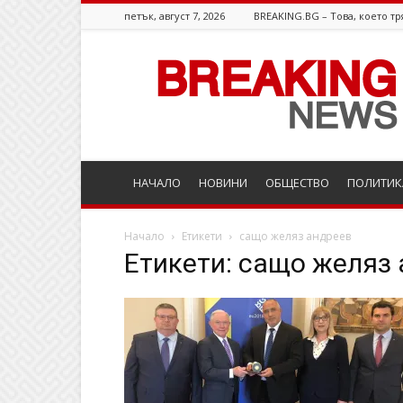
петък, август 7, 2026
BREAKING.BG – Това, което тр
Breaking.bg
НАЧАЛО
НОВИНИ
ОБЩЕСТВО
ПОЛИТИК
Начало
Етикети
сащо желяз андреев
Етикети: сащо желяз