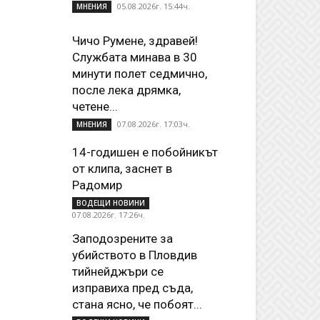
05.08.2026г. 15:44ч.
МНЕНИЯ
Чичо Румене, здравей!
Службата минава в 30
минути полет седмично,
после лека дрямка,
четене...
07.08.2026г. 17:03ч.
МНЕНИЯ
14-годишен е побойникът
от клипа, заснет в
Радомир
ВОДЕЩИ НОВИНИ
07.08.2026г. 17:26ч.
Заподозрените за
убийството в Пловдив
тийнейджъри се
изправиха пред съда,
стана ясно, че побоят...