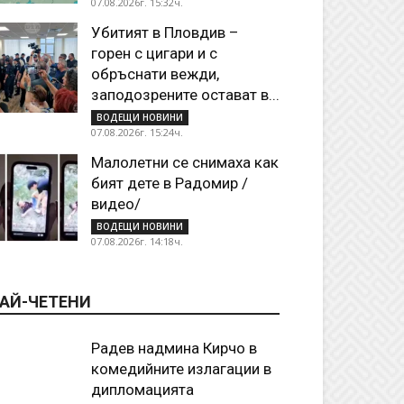
07.08.2026г. 15:32ч.
Убитият в Пловдив –
горен с цигари и с
обръснати вежди,
заподозрените остават в...
ВОДЕЩИ НОВИНИ
07.08.2026г. 15:24ч.
Малолетни се снимаха как
бият дете в Радомир /
видео/
ВОДЕЩИ НОВИНИ
07.08.2026г. 14:18ч.
АЙ-ЧЕТЕНИ
Радев надмина Кирчо в
комедийните излагации в
дипломацията