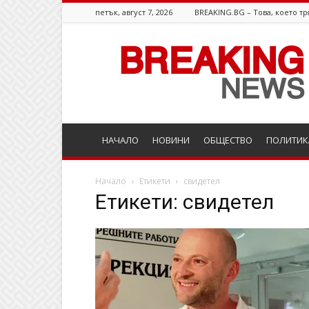
петък, август 7, 2026
BREAKING.BG – Това, което тр
Breaking.bg
НАЧАЛО
НОВИНИ
ОБЩЕСТВО
ПОЛИТИК
Начало
Етикети
свидетел
Етикети: свидетел