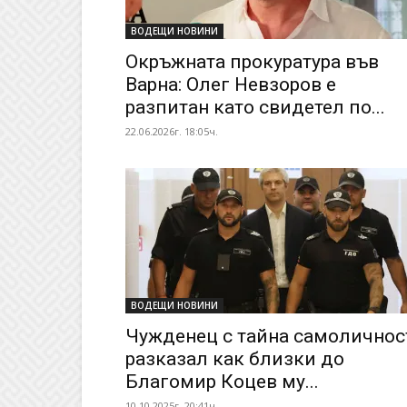
ВОДЕЩИ НОВИНИ
Окръжната прокуратура във
Варна: Олег Невзоров е
разпитан като свидетел по...
22.06.2026г. 18:05ч.
ВОДЕЩИ НОВИНИ
Чужденец с тайна самоличнос
разказал как близки до
Благомир Коцев му...
10.10.2025г. 20:41ч.