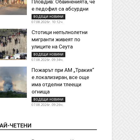
Пловдив: Обвиненията, че
е педофил са абсурдни
ВОДЕЩИ НОВИНИ
07.08.2026г. 10:12ч.
Стотици непълнолетни
мигранти живеят по
улиците на Сеута
ВОДЕЩИ НОВИНИ
07.08.2026г. 09:34ч.
Пожарът при АМ „Тракия“
е локализиран, все още
има отделни тлеещи
огнища
ВОДЕЩИ НОВИНИ
07.08.2026г. 09:26ч.
АЙ-ЧЕТЕНИ