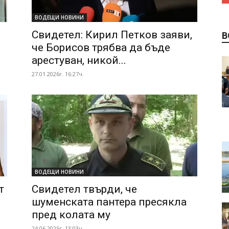
ВОДЕЩИ НОВИНИ
Свидетел: Кирил Петков заяви,
В
че Борисов трябва да бъде
арестуван, никой...
27.01.2026г. 16:27ч.
ВОДЕЩИ НОВИНИ
т
Свидетел твърди, че
шуменската пантера пресякла
пред колата му
24.06.2025г. 13:03ч.