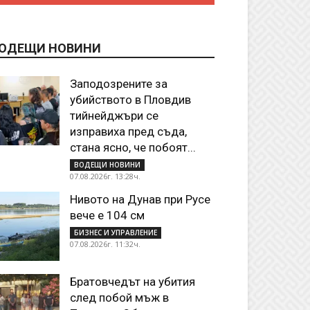
ОДЕЩИ НОВИНИ
Заподозрените за
убийството в Пловдив
тийнейджъри се
изправиха пред съда,
стана ясно, че побоят...
ВОДЕЩИ НОВИНИ
07.08.2026г. 13:28ч.
Нивото на Дунав при Русе
вече е 104 см
БИЗНЕС И УПРАВЛЕНИЕ
07.08.2026г. 11:32ч.
Братовчедът на убития
след побой мъж в