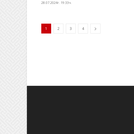
28.07.2024г. 19:33ч.
1
2
3
4