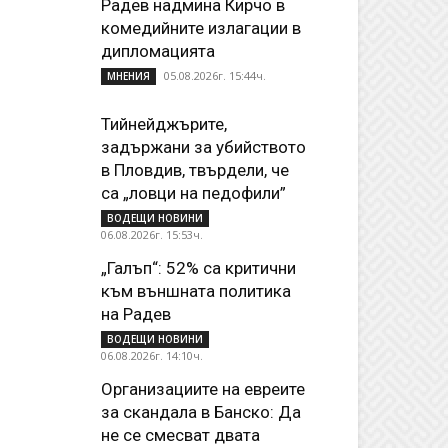
Радев надмина Кирчо в
комедийните излагации в
дипломацията
05.08.2026г. 15:44ч.
МНЕНИЯ
Тийнейджърите,
задържани за убийството
в Пловдив, твърдели, че
са „ловци на педофили”
ВОДЕЩИ НОВИНИ
06.08.2026г. 15:53ч.
„Галъп“: 52% са критични
към външната политика
на Радев
ВОДЕЩИ НОВИНИ
06.08.2026г. 14:10ч.
Организациите на евреите
за скандала в Банско: Да
не се смесват двата