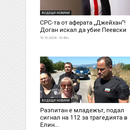
ВОДЕЩИ НОВИНИ
СРС-та от аферата „Джейхан“!
Доган искал да убие Пеевски
10.10.2024г. 10:44ч.
ВОДЕЩИ НОВИНИ
Разпитан е младежът, подал
сигнал на 112 за трагедията в
Елин...