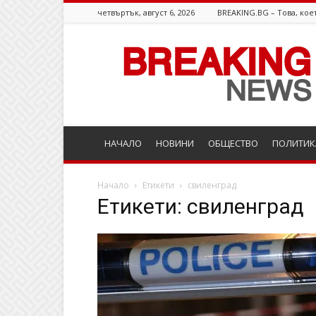
четвъртък, август 6, 2026
BREAKING.BG – Това, коет
Breaking.bg
НАЧАЛО
НОВИНИ
ОБЩЕСТВО
ПОЛИТИК
Начало
Етикети
свиленград
Етикети: свиленград