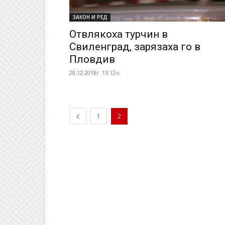
ЗАКОН И РЕД
Отвлякоха турчин в
Свиленград, зарязаха го в
Пловдив
28.12.2018г. 15:12ч.
1
2