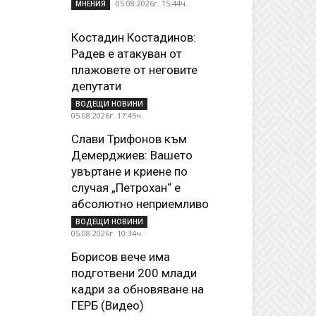
05.08.2026г. 15:44ч.
МНЕНИЯ
Костадин Костадинов:
Радев е атакуван от
плажoвете от неговите
депутати
ВОДЕЩИ НОВИНИ
05.08.2026г. 17:45ч.
Слави Трифонов към
Демерджиев: Вашето
увъртане и криене по
случая „Петрохан“ е
абсолютно неприемливо
ВОДЕЩИ НОВИНИ
05.08.2026г. 10:34ч.
Борисов вече има
подготвени 200 млади
кадри за обновяване на
ГЕРБ (Видео)