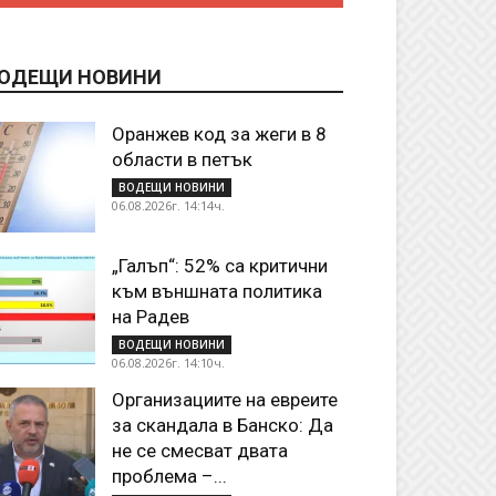
ОДЕЩИ НОВИНИ
Оранжев код за жеги в 8
области в петък
ВОДЕЩИ НОВИНИ
06.08.2026г. 14:14ч.
„Галъп“: 52% са критични
към външната политика
на Радев
ВОДЕЩИ НОВИНИ
06.08.2026г. 14:10ч.
Организациите на евреите
за скандала в Банско: Да
не се смесват двата
проблема –...