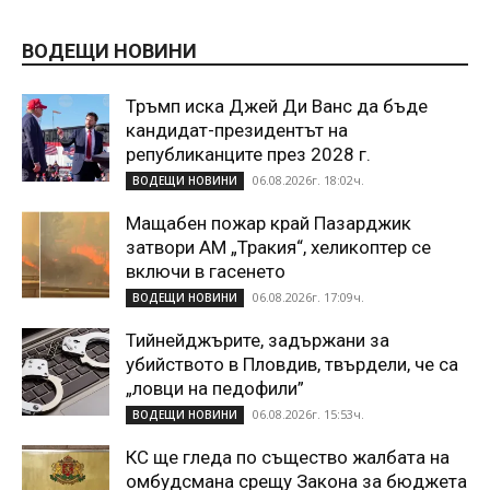
ВОДЕЩИ НОВИНИ
Тръмп иска Джей Ди Ванс да бъде
кандидат-президентът на
републиканците през 2028 г.
06.08.2026г. 18:02ч.
ВОДЕЩИ НОВИНИ
Мащабен пожар край Пазарджик
затвори АМ „Тракия“, хеликоптер се
включи в гасенето
06.08.2026г. 17:09ч.
ВОДЕЩИ НОВИНИ
Тийнейджърите, задържани за
убийството в Пловдив, твърдели, че са
„ловци на педофили”
06.08.2026г. 15:53ч.
ВОДЕЩИ НОВИНИ
КС ще гледа по същество жалбата на
омбудсмана срещу Закона за бюджета