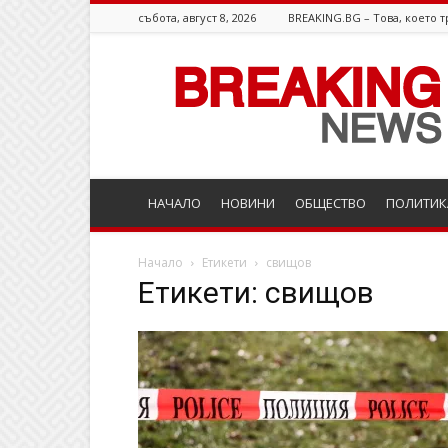
събота, август 8, 2026
BREAKING.BG – Това, което т
Breaking.bg
НАЧАЛО
НОВИНИ
ОБЩЕСТВО
ПОЛИТИК
Начало
Етикети
свищов
Етикети: свищов