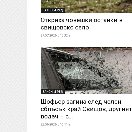
ЗАКОН И РЕД
Откриха човешки останки в
свищовско село
27.07.2026г. 15:32ч.
ЗАКОН И РЕД
Шофьор загина след челен
сблъсък край Свищов, другият
водач – с...
23.06.2026г. 10:11ч.