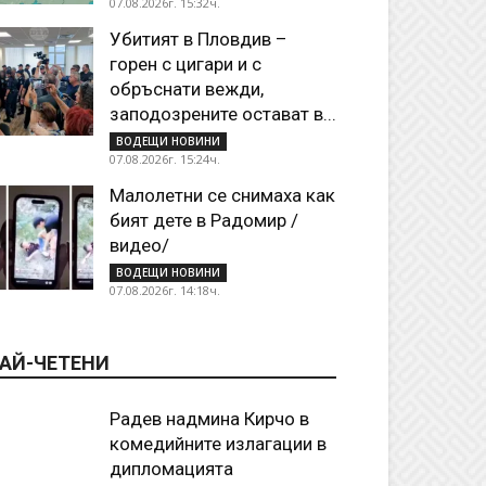
07.08.2026г. 15:32ч.
Убитият в Пловдив –
горен с цигари и с
обръснати вежди,
заподозрените остават в...
ВОДЕЩИ НОВИНИ
07.08.2026г. 15:24ч.
Малолетни се снимаха как
бият дете в Радомир /
видео/
ВОДЕЩИ НОВИНИ
07.08.2026г. 14:18ч.
АЙ-ЧЕТЕНИ
Радев надмина Кирчо в
комедийните излагации в
дипломацията