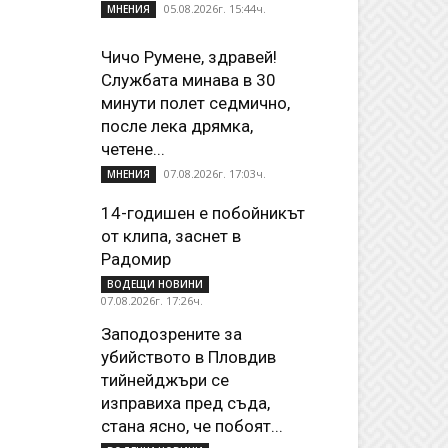
05.08.2026г. 15:44ч.
МНЕНИЯ
Чичо Румене, здравей!
Службата минава в 30
минути полет седмично,
после лека дрямка,
четене...
07.08.2026г. 17:03ч.
МНЕНИЯ
14-годишен е побойникът
от клипа, заснет в
Радомир
ВОДЕЩИ НОВИНИ
07.08.2026г. 17:26ч.
Заподозрените за
убийството в Пловдив
тийнейджъри се
изправиха пред съда,
стана ясно, че побоят...