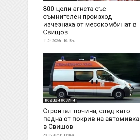
800 цели агнета със
съмнителен произход
изчезнаха от месокомбинат в
Свищов
11.04.2026г. 10:18ч.
ВОДЕЩИ НОВИНИ
Строител почина, след като
падна от покрив на автомивка
в Свищов
28.05.2025г. 11:06ч.