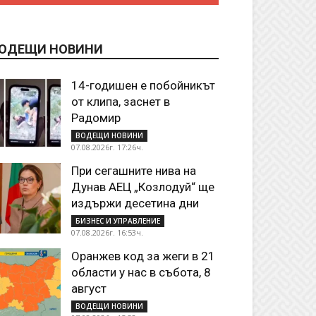
ОДЕЩИ НОВИНИ
14-годишен е побойникът
от клипа, заснет в
Радомир
ВОДЕЩИ НОВИНИ
07.08.2026г. 17:26ч.
При сегашните нива на
Дунав АЕЦ „Козлодуй“ ще
издържи десетина дни
БИЗНЕС И УПРАВЛЕНИЕ
07.08.2026г. 16:53ч.
Оранжев код за жеги в 21
области у нас в събота, 8
август
ВОДЕЩИ НОВИНИ