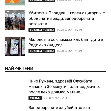
Убитият в Пловдив – горен с цигари и с
обръснати вежди, заподозрените
остават в...
07.08.2026г. 15:24ч.
ВОДЕЩИ НОВИНИ
Малолетни се снимаха как бият дете в
Радомир /видео/
07.08.2026г. 14:18ч.
ВОДЕЩИ НОВИНИ
НАЙ-ЧЕТЕНИ
Чичо Румене, здравей! Службата
минава в 30 минути полет седмично,
после лека дрямка, четене...
07.08.2026г. 17:03ч.
МНЕНИЯ
Заподозрените за убийството в