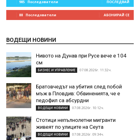
985
Последователи
ПОСЛЕДВАЙ
88
Последователи
АБОНИРАЙ СЕ
ВОДЕЩИ НОВИНИ
Нивото на Дунав при Русе вече е 104
см
07.08.2026г. 11:32ч.
БИЗНЕС И УПРАВЛЕНИЕ
Братовчедът на убития след побой
мъж в Пловдив: Обвиненията, че е
педофил са абсурдни
07.08.2026г. 10:12ч.
ВОДЕЩИ НОВИНИ
Стотици непълнолетни мигранти
живеят по улиците на Сеута
07.08.2026г. 09:34ч.
ВОДЕЩИ НОВИНИ