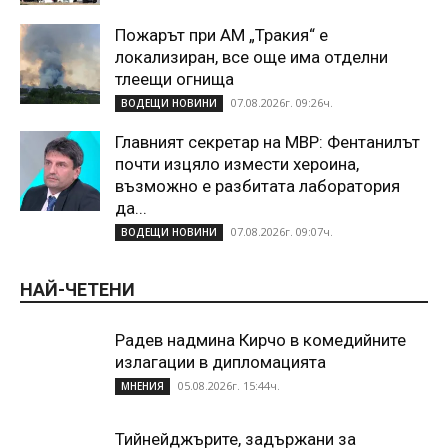
Пожарът при АМ „Тракия“ е
локализиран, все още има отделни
тлеещи огнища
07.08.2026г. 09:26ч.
ВОДЕЩИ НОВИНИ
Главният секретар на МВР: Фентанилът
почти изцяло измести хероина,
възможно е разбитата лаборатория
да...
07.08.2026г. 09:07ч.
ВОДЕЩИ НОВИНИ
НАЙ-ЧЕТЕНИ
Радев надмина Кирчо в комедийните
излагации в дипломацията
05.08.2026г. 15:44ч.
МНЕНИЯ
Тийнейджърите, задържани за