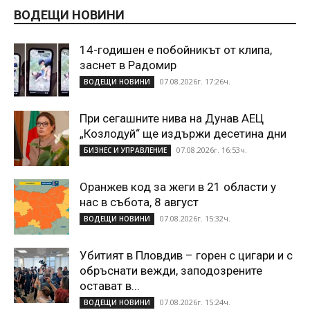
ВОДЕЩИ НОВИНИ
14-годишен е побойникът от клипа,
заснет в Радомир
07.08.2026г. 17:26ч.
ВОДЕЩИ НОВИНИ
При сегашните нива на Дунав АЕЦ
„Козлодуй“ ще издържи десетина дни
07.08.2026г. 16:53ч.
БИЗНЕС И УПРАВЛЕНИЕ
Оранжев код за жеги в 21 области у
нас в събота, 8 август
07.08.2026г. 15:32ч.
ВОДЕЩИ НОВИНИ
Убитият в Пловдив – горен с цигари и с
обръснати вежди, заподозрените
остават в...
07.08.2026г. 15:24ч.
ВОДЕЩИ НОВИНИ