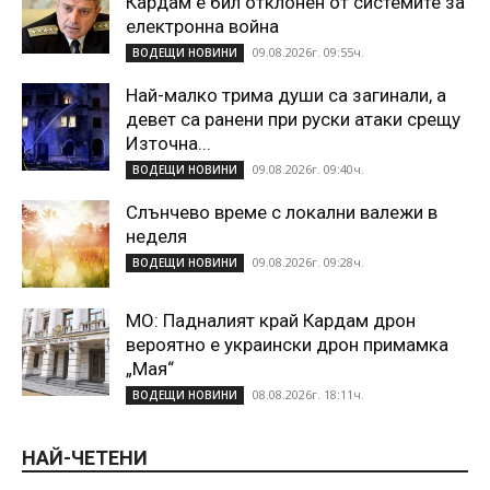
Кардам е бил отклонен от системите за
електронна война
09.08.2026г. 09:55ч.
ВОДЕЩИ НОВИНИ
Най-малко трима души са загинали, а
девет са ранени при руски атаки срещу
Източна...
09.08.2026г. 09:40ч.
ВОДЕЩИ НОВИНИ
Слънчево време с локални валежи в
неделя
09.08.2026г. 09:28ч.
ВОДЕЩИ НОВИНИ
МО: Падналият край Кардам дрон
вероятно е украински дрон примамка
„Мая“
08.08.2026г. 18:11ч.
ВОДЕЩИ НОВИНИ
НАЙ-ЧЕТЕНИ