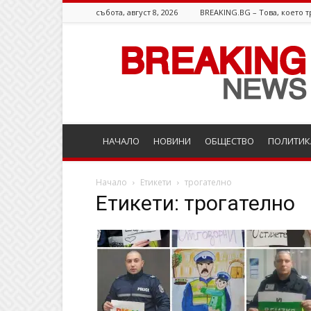
събота, август 8, 2026
BREAKING.BG – Това, което т
Breaking.bg
НАЧАЛО
НОВИНИ
ОБЩЕСТВО
ПОЛИТИК
Начало
Етикети
трогателно
Етикети: трогателно