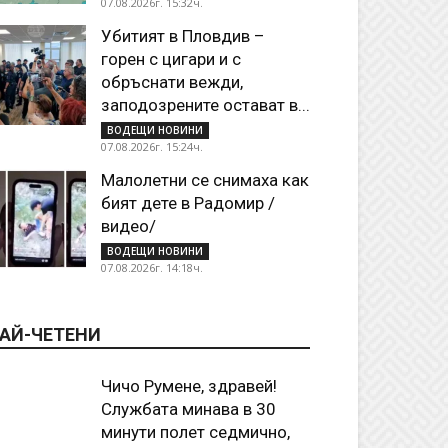
07.08.2026г. 15:32ч.
Убитият в Пловдив –
горен с цигари и с
обръснати вежди,
заподозрените остават в...
ВОДЕЩИ НОВИНИ
07.08.2026г. 15:24ч.
Малолетни се снимаха как
бият дете в Радомир /
видео/
ВОДЕЩИ НОВИНИ
07.08.2026г. 14:18ч.
АЙ-ЧЕТЕНИ
Чичо Румене, здравей!
Службата минава в 30
минути полет седмично,