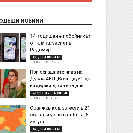
ОДЕЩИ НОВИНИ
14-годишен е побойникът
от клипа, заснет в
Радомир
ВОДЕЩИ НОВИНИ
07.08.2026г. 17:26ч.
При сегашните нива на
Дунав АЕЦ „Козлодуй“ ще
издържи десетина дни
БИЗНЕС И УПРАВЛЕНИЕ
07.08.2026г. 16:53ч.
Оранжев код за жеги в 21
области у нас в събота, 8
август
ВОДЕЩИ НОВИНИ