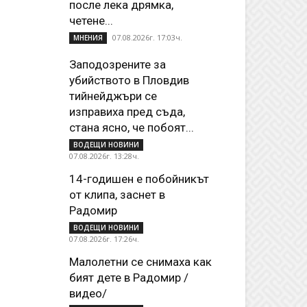
после лека дрямка,
четене...
07.08.2026г. 17:03ч.
МНЕНИЯ
Заподозрените за
убийството в Пловдив
тийнейджъри се
изправиха пред съда,
стана ясно, че побоят...
ВОДЕЩИ НОВИНИ
07.08.2026г. 13:28ч.
14-годишен е побойникът
от клипа, заснет в
Радомир
ВОДЕЩИ НОВИНИ
07.08.2026г. 17:26ч.
Малолетни се снимаха как
бият дете в Радомир /
видео/