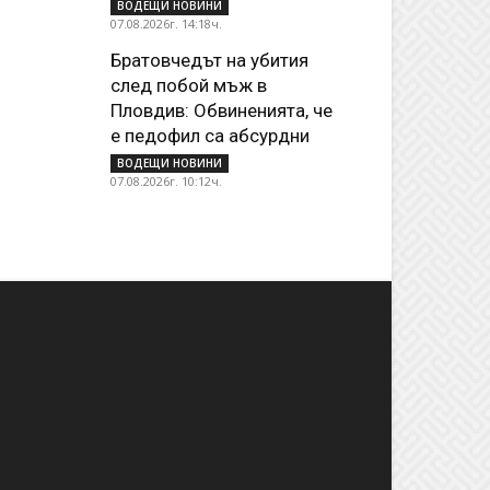
ВОДЕЩИ НОВИНИ
07.08.2026г. 14:18ч.
Братовчедът на убития
след побой мъж в
Пловдив: Обвиненията, че
е педофил са абсурдни
ВОДЕЩИ НОВИНИ
07.08.2026г. 10:12ч.