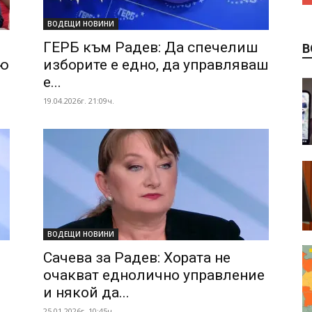
ВОДЕЩИ НОВИНИ
ГЕРБ към Радев: Да спечелиш
В
Хю
изборите е едно, да управляваш
е...
19.04.2026г. 21:09ч.
ВОДЕЩИ НОВИНИ
Сачева за Радев: Хората не
очакват еднолично управление
и някой да...
25.01.2026г. 10:45ч.