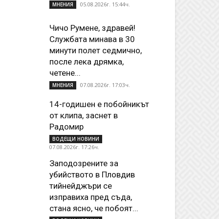
05.08.2026г. 15:44ч.
МНЕНИЯ
Чичо Румене, здравей!
Службата минава в 30
минути полет седмично,
после лека дрямка,
четене...
07.08.2026г. 17:03ч.
МНЕНИЯ
14-годишен е побойникът
от клипа, заснет в
Радомир
ВОДЕЩИ НОВИНИ
07.08.2026г. 17:26ч.
Заподозрените за
убийството в Пловдив
тийнейджъри се
изправиха пред съда,
стана ясно, че побоят...