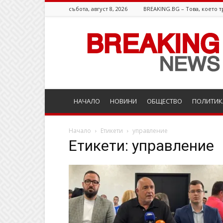
събота, август 8, 2026
BREAKING.BG – Това, което т
Breaking.bg
НАЧАЛО
НОВИНИ
ОБЩЕСТВО
ПОЛИТИК
Начало
Етикети
управление
Етикети: управление