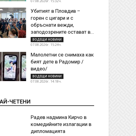
07.08.2026г. 15:32ч.
Убитият в Пловдив –
горен с цигари и с
обръснати вежди,
заподозрените остават в...
ВОДЕЩИ НОВИНИ
07.08.2026г. 15:24ч.
Малолетни се снимаха как
бият дете в Радомир /
видео/
ВОДЕЩИ НОВИНИ
07.08.2026г. 14:18ч.
АЙ-ЧЕТЕНИ
Радев надмина Кирчо в
комедийните излагации в
дипломацията