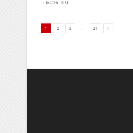
14.10.2025г. 13:51ч.
...
1
2
3
21