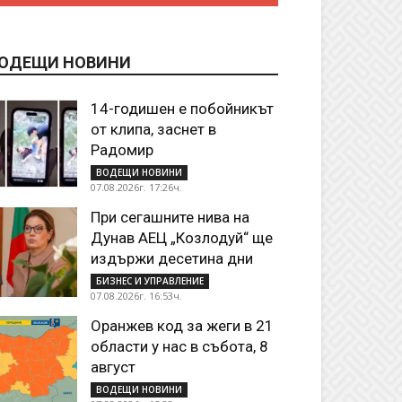
ОДЕЩИ НОВИНИ
14-годишен е побойникът
от клипа, заснет в
Радомир
ВОДЕЩИ НОВИНИ
07.08.2026г. 17:26ч.
При сегашните нива на
Дунав АЕЦ „Козлодуй“ ще
издържи десетина дни
БИЗНЕС И УПРАВЛЕНИЕ
07.08.2026г. 16:53ч.
Оранжев код за жеги в 21
области у нас в събота, 8
август
ВОДЕЩИ НОВИНИ