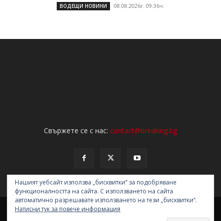
08.08.2026г. 09:36ч.
ВОДЕЩИ НОВИНИ
Свържете се с нас:
contact@breaking.bg
Нашият уебсайт използва „бисквитки“ за подобряване
функционалността на сайта. С използването на сайта
автоматично разрешавате използването на тези „бисквитки“.
НОВИНИ
ОБЩЕСТВО
ПОЛИТИКА
ЗАКОН И РЕД
АНАЛИЗИ
Натисни тук за повече информация
ИНТЕРВЮ
ТУРИЗЪМ
СВЯТ
МНЕНИЯ