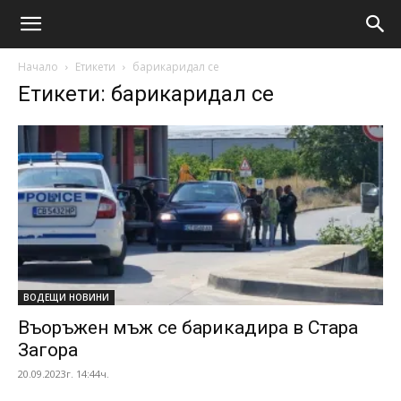
Начало
Етикети
барикаридал се
Етикети: барикаридал се
ВОДЕЩИ НОВИНИ
Въоръжен мъж се барикадира в Стара
Загора
20.09.2023г. 14:44ч.