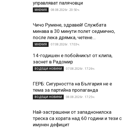
управляват палячовци
08.08.2026г. 20:50ч.
МНЕНИЯ
Чичо Румене, здравей! Службата
минава в 30 минути полет седмично,
после лека дрямка, четене...
07.08.2026г. 17:03ч.
МНЕНИЯ
14-годишен е побойникът от клипа,
заснет в Радомир
07.08.2026г. 17:26ч.
ВОДЕЩИ НОВИНИ
ГЕРБ: Сигурността на България не е
тема за партийна пропаганда
08.08.2026г. 17:25ч.
ВОДЕЩИ НОВИНИ
Най-застрашени от западнонилска
треска са хората над 60 години и тези с
имунен дефицит