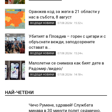
Оранжев код за жеги в 21 области у
нас в събота, 8 август
07.08.2026г. 15:32ч.
ВОДЕЩИ НОВИНИ
Убитият в Пловдив – горен с цигари и с
обръснати вежди, заподозрените
остават в...
07.08.2026г. 15:24ч.
ВОДЕЩИ НОВИНИ
Малолетни се снимаха как бият дете в
Радомир /видео/
07.08.2026г. 14:18ч.
ВОДЕЩИ НОВИНИ
НАЙ-ЧЕТЕНИ
Чичо Румене, здравей! Службата
минава в 30 минути полет седмично,