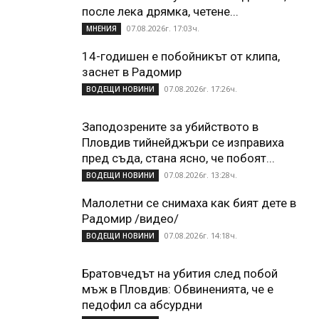
после лека дрямка, четене...
07.08.2026г. 17:03ч.
МНЕНИЯ
14-годишен е побойникът от клипа,
заснет в Радомир
07.08.2026г. 17:26ч.
ВОДЕЩИ НОВИНИ
Заподозрените за убийството в
Пловдив тийнейджъри се изправиха
пред съда, стана ясно, че побоят...
07.08.2026г. 13:28ч.
ВОДЕЩИ НОВИНИ
Малолетни се снимаха как бият дете в
Радомир /видео/
07.08.2026г. 14:18ч.
ВОДЕЩИ НОВИНИ
Братовчедът на убития след побой
мъж в Пловдив: Обвиненията, че е
педофил са абсурдни