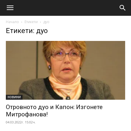
Начало
Етикети
дуо
Етикети: дуо
НОВИНИ
Отровното дуо и Капон: Изгонете
Митрофанова!
04.03.2022г. 15:02ч.