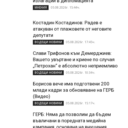
излагации в дипломацията
05.08.2026г. 15:44ч.
МНЕНИЯ
Костадин Костадинов: Радев е
атакуван от плажoвете от неговите
депутати
05.08.2026г. 17:45ч.
ВОДЕЩИ НОВИНИ
Слави Трифонов към Демерджиев:
Вашето увъртане и криене по случая
„Петрохан“ е абсолютно неприемливо
05.08.2026г. 10:34ч.
ВОДЕЩИ НОВИНИ
Борисов вече има подготвени 200
млади кадри за обновяване на ГЕРБ
(Видео)
05.08.2026г. 15:17ч.
ВОДЕЩИ НОВИНИ
ГЕРБ: Няма да позволим да бъдем
въвличани в поредната медийна
кампания, основана на внушения...