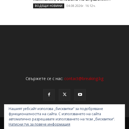
04.08.2026г. 16:12ч.
ВОДЕЩИ НОВИНИ
Свържете се с нас:
contact@breaking.bg
Нашият уебсайт използва „бисквитки“ за подобряване
функционалността на сайта. С използването на сайта
автоматично разрешавате използването на тези „бисквитки“.
НОВИНИ
ОБЩЕСТВО
ПОЛИТИКА
ЗАКОН И РЕД
АНАЛИЗИ
Натисни тук за повече информация