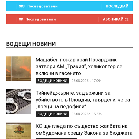
983
Последователи
ПОСЛЕДВАЙ
88
Последователи
АБОНИРАЙ СЕ
ВОДЕЩИ НОВИНИ
Мащабен пожар край Пазарджик
затвори АМ „Тракия“, хеликоптер се
включи в гасенето
06.08.2026г. 17:09ч.
ВОДЕЩИ НОВИНИ
Тийнейджърите, задържани за
убийството в Пловдив, твърдели, че са
„ловци на педофили”
06.08.2026г. 15:53ч.
ВОДЕЩИ НОВИНИ
КС ще гледа по същество жалбата на
омбудсмана срещу Закона за бюджета