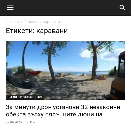
Начало
Етикети
каравани
Етикети: каравани
БИЗНЕС И УПРАВЛЕНИЕ
За минути дрон установи 32 незаконни
обекта върху пясъчните дюни на...
27.06.2025г. 09:31ч.