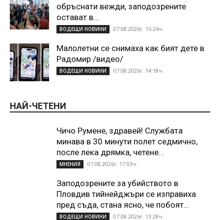
обръснати вежди, заподозрените
остават в...
07.08.2026г. 15:24ч.
ВОДЕЩИ НОВИНИ
Малолетни се снимаха как бият дете в
Радомир /видео/
07.08.2026г. 14:18ч.
ВОДЕЩИ НОВИНИ
НАЙ-ЧЕТЕНИ
Чичо Румене, здравей! Службата
минава в 30 минути полет седмично,
после лека дрямка, четене...
07.08.2026г. 17:03ч.
МНЕНИЯ
Заподозрените за убийството в
Пловдив тийнейджъри се изправиха
пред съда, стана ясно, че побоят...
07.08.2026г. 13:28ч.
ВОДЕЩИ НОВИНИ