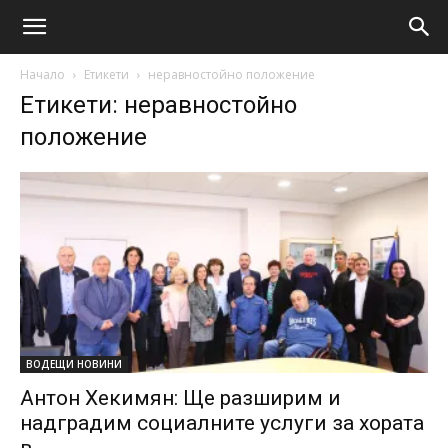
Начало
Етикети
неравностойно положение
Етикети: неравностойно
положение
ВОДЕЩИ НОВИНИ
Антон Хекимян: Ще разширим и
надградим социалните услуги за хората