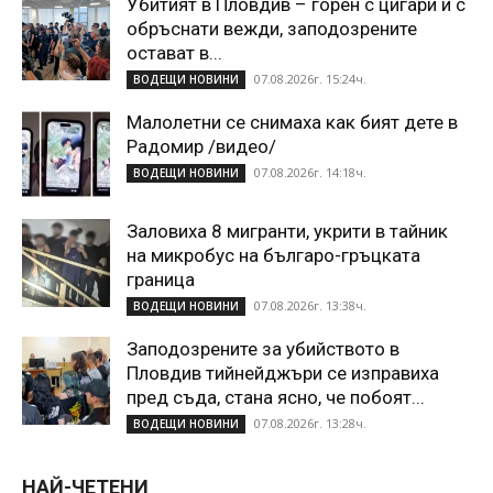
Убитият в Пловдив – горен с цигари и с
обръснати вежди, заподозрените
остават в...
07.08.2026г. 15:24ч.
ВОДЕЩИ НОВИНИ
Малолетни се снимаха как бият дете в
Радомир /видео/
07.08.2026г. 14:18ч.
ВОДЕЩИ НОВИНИ
Заловиха 8 мигранти, укрити в тайник
на микробус на българо-гръцката
граница
07.08.2026г. 13:38ч.
ВОДЕЩИ НОВИНИ
Заподозрените за убийството в
Пловдив тийнейджъри се изправиха
пред съда, стана ясно, че побоят...
07.08.2026г. 13:28ч.
ВОДЕЩИ НОВИНИ
НАЙ-ЧЕТЕНИ