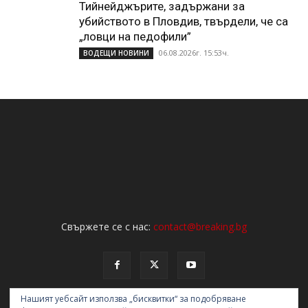
Тийнейджърите, задържани за
убийството в Пловдив, твърдели, че са
„ловци на педофили”
06.08.2026г. 15:53ч.
ВОДЕЩИ НОВИНИ
Свържете се с нас:
contact@breaking.bg
Нашият уебсайт използва „бисквитки“ за подобряване