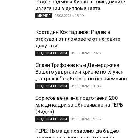
Радев надмина Кирчо в комедийните
излагации в дипломацията
05.08.2026г. 15:44ч.
МНЕНИЯ
Костадин Костадинов: Радев е
атакуван от плажoвете от неговите
депутати
05.08.2026г. 17:45ч.
ВОДЕЩИ НОВИНИ
Слави Трифонов към Демерджиев:
Вашето увъртане и криене по случая
„Петрохан“ е абсолютно неприемливо
05.08.2026г. 10:34ч.
ВОДЕЩИ НОВИНИ
Борисов вече има подготвени 200
млади кадри за обновяване на ГЕРБ
(Видео)
05.08.2026г. 15:17ч.
ВОДЕЩИ НОВИНИ
ГЕРБ: Няма да позволим да бъдем
въвличани в поредната медийна