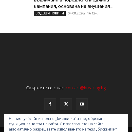
кампания, основана на внушения...
04.08.2026г. 16:12ч.
ВОДЕЩИ НОВИНИ
Свържете се с нас:
contact@breaking.bg
Нашият уебсайт използва „бисквитки“ за подобряване
функционалността на сайта. С използването на сайта
автоматично разрешавате използването на тези „бисквитки“.