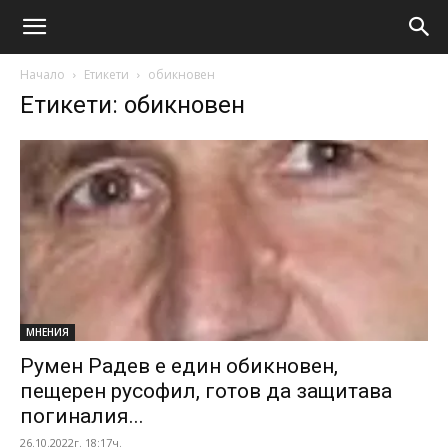
Начало
Етикети
обикновен
Етикети: обикновен
МНЕНИЯ
Румен Радев е един обикновен,
пещерен русофил, готов да защитава
погиналия...
26.10.2022г. 18:17ч.