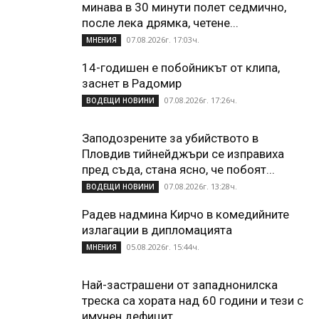
минава в 30 минути полет седмично,
после лека дрямка, четене...
07.08.2026г. 17:03ч.
МНЕНИЯ
14-годишен е побойникът от клипа,
заснет в Радомир
07.08.2026г. 17:26ч.
ВОДЕЩИ НОВИНИ
Заподозрените за убийството в
Пловдив тийнейджъри се изправиха
пред съда, стана ясно, че побоят...
07.08.2026г. 13:28ч.
ВОДЕЩИ НОВИНИ
Радев надмина Кирчо в комедийните
излагации в дипломацията
05.08.2026г. 15:44ч.
МНЕНИЯ
Най-застрашени от западнонилска
треска са хората над 60 години и тези с
имунен дефицит