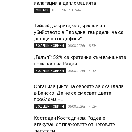
излагации в дипломацията
05.08.2026г. 15:44ч.
МНЕНИЯ
Тийнейджърите, задържани за
убийството в Пловдив, твърдели, че са
„ловци на педофили”
06.08.2026г. 15:53ч.
ВОДЕЩИ НОВИНИ
„Галъп“: 52% са критични към външната
политика на Радев
06.08.2026г. 14:10ч.
ВОДЕЩИ НОВИНИ
Организациите на евреите за скандала
в Банско: Да не се смесват двата
проблема –...
06.08.2026г. 14:02ч.
ВОДЕЩИ НОВИНИ
Костадин Костадинов: Радев е
атакуван от плажoвете от неговите
депутати