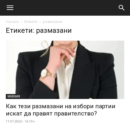
Начало
Етикети
размазани
Етикети: размазани
МНЕНИЯ
Как тези размазани на избори партии
искат да правят правителство?
11.07.2022г. 16:13ч.