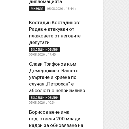
дипломацията
05.08.2026г. 15:44ч.
МНЕНИЯ
Костадин Костадинов:
Радев е атакуван от
плажoвете от неговите
депутати
ВОДЕЩИ НОВИНИ
05.08.2026г. 17:45ч.
Слави Трифонов към
Демерджиев: Вашето
увъртане и криене по
случая „Петрохан“ е
абсолютно неприемливо
ВОДЕЩИ НОВИНИ
05.08.2026г. 10:34ч.
Борисов вече има
подготвени 200 млади
кадри за обновяване на