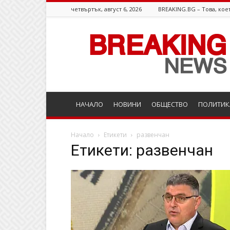
четвъртък, август 6, 2026
BREAKING.BG – Това, коет
Breaking.bg
НАЧАЛО
НОВИНИ
ОБЩЕСТВО
ПОЛИТИК
Начало
Етикети
развенчан
Етикети: развенчан