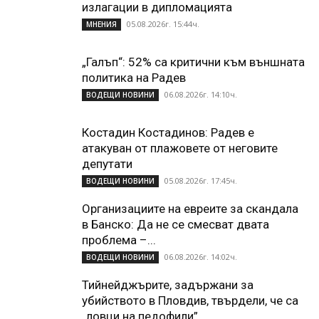
излагации в дипломацията
05.08.2026г. 15:44ч.
МНЕНИЯ
„Галъп“: 52% са критични към външната
политика на Радев
06.08.2026г. 14:10ч.
ВОДЕЩИ НОВИНИ
Костадин Костадинов: Радев е
атакуван от плажoвете от неговите
депутати
05.08.2026г. 17:45ч.
ВОДЕЩИ НОВИНИ
Организациите на евреите за скандала
в Банско: Да не се смесват двата
проблема –...
06.08.2026г. 14:02ч.
ВОДЕЩИ НОВИНИ
Тийнейджърите, задържани за
убийството в Пловдив, твърдели, че са
„ловци на педофили”