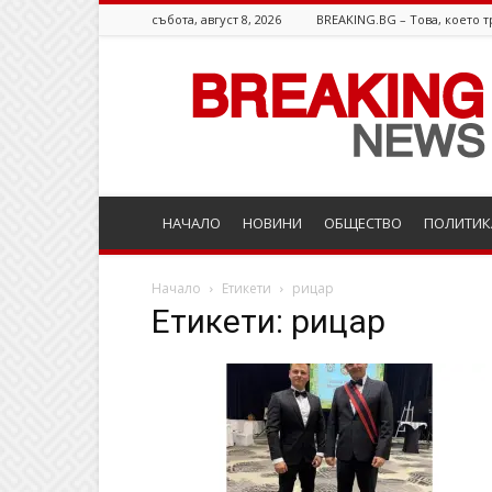
събота, август 8, 2026
BREAKING.BG – Това, което т
Breaking.bg
НАЧАЛО
НОВИНИ
ОБЩЕСТВО
ПОЛИТИК
Начало
Етикети
рицар
Етикети: рицар