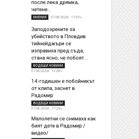
после лека дрямка,
четене...
07.08.2026г. 17:03ч.
МНЕНИЯ
Заподозрените за
убийството в Пловдив
тийнейджъри се
изправиха пред съда,
стана ясно, че побоят...
ВОДЕЩИ НОВИНИ
07.08.2026г. 13:28ч.
14-годишен е побойникът
от клипа, заснет в
Радомир
ВОДЕЩИ НОВИНИ
07.08.2026г. 17:26ч.
Малолетни се снимаха как
бият дете в Радомир /
видео/