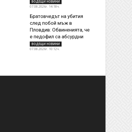
ВОДЕЩИ НОВИНИ
07.08.2026г. 14:18ч.
Братовчедът на убития
след побой мъж в
Пловдив: Обвиненията, че
е педофил са абсурдни
ВОДЕЩИ НОВИНИ
07.08.2026г. 10:12ч.