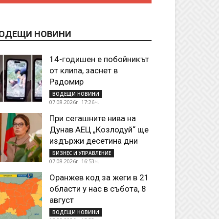
ОДЕЩИ НОВИНИ
14-годишен е побойникът
от клипа, заснет в
Радомир
ВОДЕЩИ НОВИНИ
07.08.2026г. 17:26ч.
При сегашните нива на
Дунав АЕЦ „Козлодуй“ ще
издържи десетина дни
БИЗНЕС И УПРАВЛЕНИЕ
07.08.2026г. 16:53ч.
Оранжев код за жеги в 21
области у нас в събота, 8
август
ВОДЕЩИ НОВИНИ