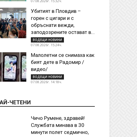
07.08.2026г. 15:32ч.
Убитият в Пловдив –
горен с цигари и с
обръснати вежди,
заподозрените остават в...
ВОДЕЩИ НОВИНИ
07.08.2026г. 15:24ч.
Малолетни се снимаха как
бият дете в Радомир /
видео/
ВОДЕЩИ НОВИНИ
07.08.2026г. 14:18ч.
АЙ-ЧЕТЕНИ
Чичо Румене, здравей!
Службата минава в 30
минути полет седмично,