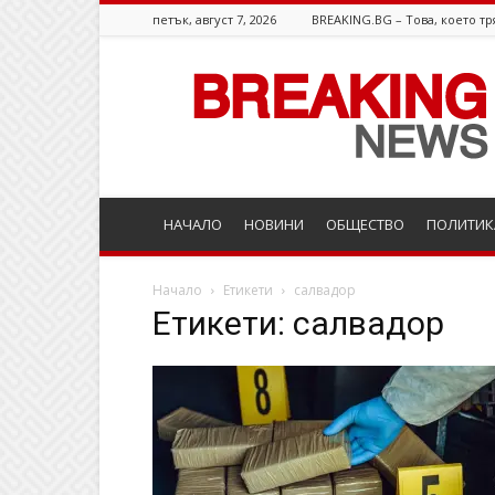
петък, август 7, 2026
BREAKING.BG – Това, което тр
Breaking.bg
НАЧАЛО
НОВИНИ
ОБЩЕСТВО
ПОЛИТИК
Начало
Етикети
салвадор
Етикети: салвадор