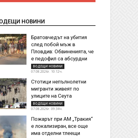
ОДЕЩИ НОВИНИ
Братовчедът на убития
след побой мъж в
Пловдив: Обвиненията, че
е педофил са абсурдни
ВОДЕЩИ НОВИНИ
07.08.2026г. 10:12ч.
Стотици непълнолетни
мигранти живеят по
улиците на Сеута
ВОДЕЩИ НОВИНИ
07.08.2026г. 09:34ч.
Пожарът при АМ „Тракия“
е локализиран, все още
има отделни тлеещи