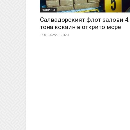
НОВИНИ
Салвадорският флот залови 4.
тона кокаин в открито море
13.01.2025г. 10:42ч.