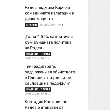
Радев надмина Кирчо в
комедийните излагации в
дипломацията
05.08.2026г. 15:44ч.
МНЕНИЯ
„Галъп“: 52% са критични
към външната политика
на Радев
ВОДЕЩИ НОВИНИ
06.08.2026г. 14:10ч.
Тийнейджърите,
задържани за убийството
в Пловдив, твърдели, че
са „ловци на педофили”
ВОДЕЩИ НОВИНИ
06.08.2026г. 15:53ч.
Костадин Костадинов:
Радев е атакуван от