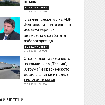
огнища
ВОДЕЩИ НОВИНИ
07.08.2026г. 09:26ч.
Главният секретар на МВР:
Фентанилът почти изцяло
измести хероина,
възможно е разбитата
лаборатория да...
ВОДЕЩИ НОВИНИ
07.08.2026г. 09:07ч.
Ограничават движението
на камиони по „Тракия“,
„Струма“ и Кресненското
дефиле в петък и неделя
БИЗНЕС И УПРАВЛЕНИЕ
07.08.2026г. 08:57ч.
АЙ-ЧЕТЕНИ