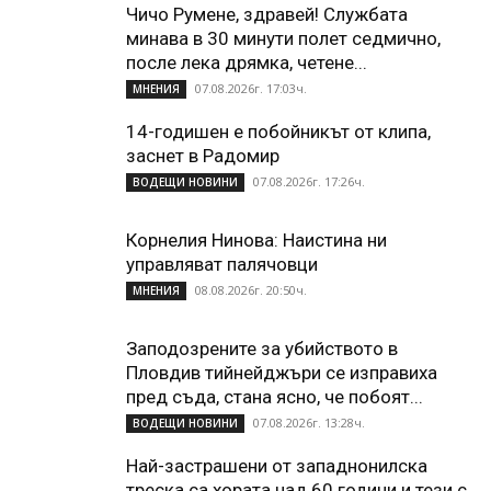
Чичо Румене, здравей! Службата
минава в 30 минути полет седмично,
после лека дрямка, четене...
07.08.2026г. 17:03ч.
МНЕНИЯ
14-годишен е побойникът от клипа,
заснет в Радомир
07.08.2026г. 17:26ч.
ВОДЕЩИ НОВИНИ
Корнелия Нинова: Наистина ни
управляват палячовци
08.08.2026г. 20:50ч.
МНЕНИЯ
Заподозрените за убийството в
Пловдив тийнейджъри се изправиха
пред съда, стана ясно, че побоят...
07.08.2026г. 13:28ч.
ВОДЕЩИ НОВИНИ
Най-застрашени от западнонилска
треска са хората над 60 години и тези с