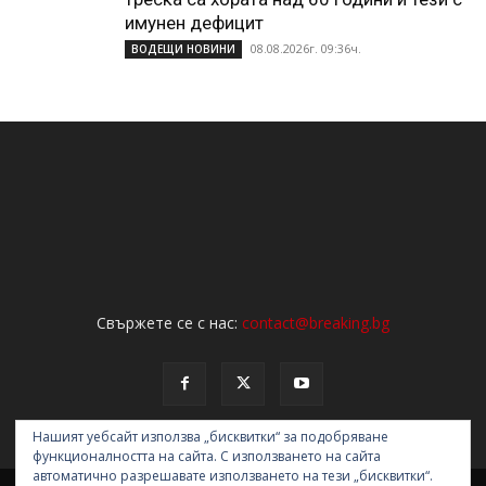
имунен дефицит
08.08.2026г. 09:36ч.
ВОДЕЩИ НОВИНИ
Свържете се с нас:
contact@breaking.bg
Нашият уебсайт използва „бисквитки“ за подобряване
функционалността на сайта. С използването на сайта
автоматично разрешавате използването на тези „бисквитки“.