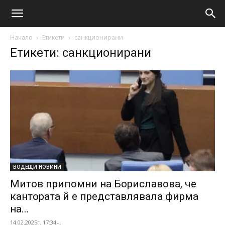
Начало
Етикети
санкционирани
Етикети: санкционирани
ВОДЕЩИ НОВИНИ
Митов припомни на Бориславова, че
кантората й е представлявала фирма
на...
14.02.2025г. 17:34ч.