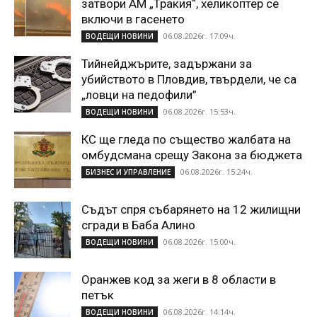
затвори АМ „Тракия“, хеликоптер се
включи в гасенето
06.08.2026г. 17:09ч.
ВОДЕЩИ НОВИНИ
Тийнейджърите, задържани за
убийството в Пловдив, твърдели, че са
„ловци на педофили”
06.08.2026г. 15:53ч.
ВОДЕЩИ НОВИНИ
КС ще гледа по същество жалбата на
омбудсмана срещу Закона за бюджета
06.08.2026г. 15:24ч.
БИЗНЕС И УПРАВЛЕНИЕ
Съдът спря събарянето на 12 жилищни
сгради в Баба Алино
06.08.2026г. 15:00ч.
ВОДЕЩИ НОВИНИ
Оранжев код за жеги в 8 области в
петък
06.08.2026г. 14:14ч.
ВОДЕЩИ НОВИНИ