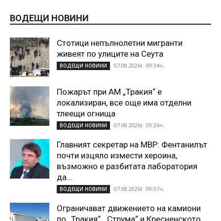
ВОДЕЩИ НОВИНИ
Стотици непълнолетни мигранти
живеят по улиците на Сеута
07.08.2026г. 09:34ч.
ВОДЕЩИ НОВИНИ
Пожарът при АМ „Тракия“ е
локализиран, все още има отделни
тлеещи огнища
07.08.2026г. 09:26ч.
ВОДЕЩИ НОВИНИ
Главният секретар на МВР: Фентанилът
почти изцяло измести хероина,
възможно е разбитата лаборатория
да...
07.08.2026г. 09:07ч.
ВОДЕЩИ НОВИНИ
Ограничават движението на камиони
по „Тракия“, „Струма“ и Кресненското