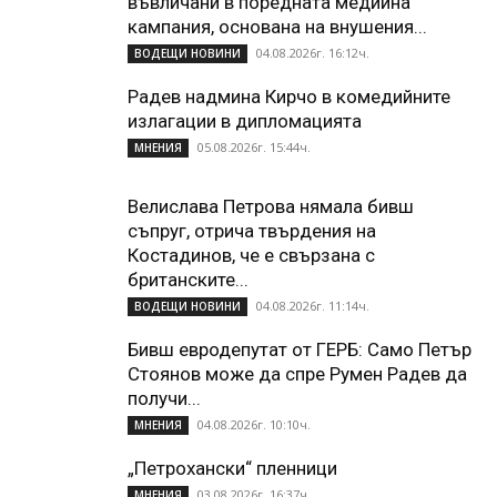
въвличани в поредната медийна
кампания, основана на внушения...
04.08.2026г. 16:12ч.
ВОДЕЩИ НОВИНИ
Радев надмина Кирчо в комедийните
излагации в дипломацията
05.08.2026г. 15:44ч.
МНЕНИЯ
Велислава Петрова нямала бивш
съпруг, отрича твърдения на
Костадинов, че е свързана с
британските...
04.08.2026г. 11:14ч.
ВОДЕЩИ НОВИНИ
Бивш евродепутат от ГЕРБ: Само Петър
Стоянов може да спре Румен Радев да
получи...
04.08.2026г. 10:10ч.
МНЕНИЯ
„Петрохански“ пленници
03.08.2026г. 16:37ч.
МНЕНИЯ