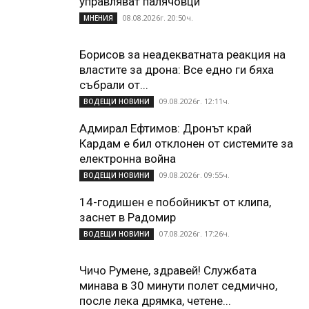
управляват палячовци
08.08.2026г. 20:50ч.
МНЕНИЯ
Борисов за неадекватната реакция на
властите за дрона: Все едно ги бяха
събрали от...
09.08.2026г. 12:11ч.
ВОДЕЩИ НОВИНИ
Адмирал Ефтимов: Дронът край
Кардам е бил отклонен от системите за
електронна война
09.08.2026г. 09:55ч.
ВОДЕЩИ НОВИНИ
14-годишен е побойникът от клипа,
заснет в Радомир
07.08.2026г. 17:26ч.
ВОДЕЩИ НОВИНИ
Чичо Румене, здравей! Службата
минава в 30 минути полет седмично,
после лека дрямка, четене...