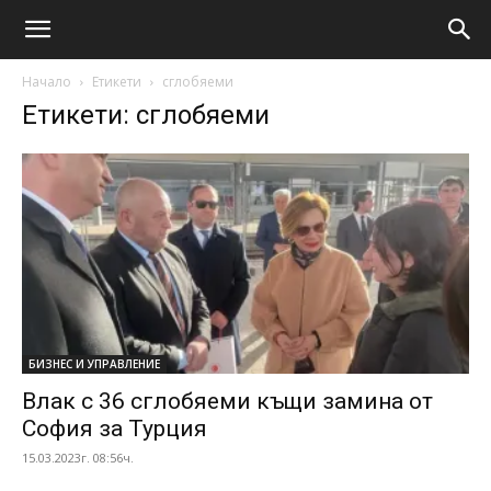
Начало
Етикети
сглобяеми
Етикети: сглобяеми
БИЗНЕС И УПРАВЛЕНИЕ
Влак с 36 сглобяеми къщи замина от
София за Турция
15.03.2023г. 08:56ч.