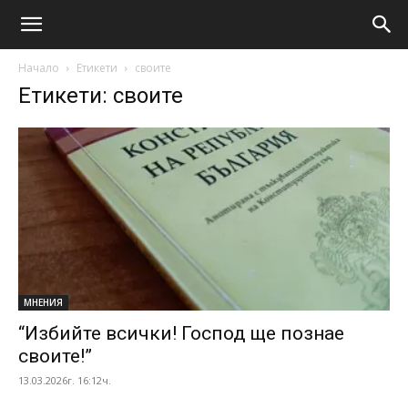
Начало
Етикети
своите
Етикети: своите
МНЕНИЯ
“Избийте всички! Господ ще познае
своите!”
13.03.2026г. 16:12ч.