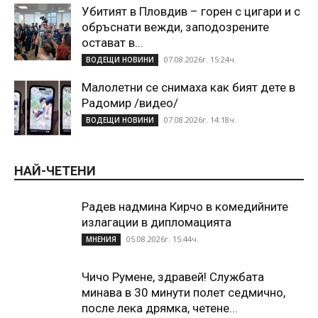
Убитият в Пловдив – горен с цигари и с
обръснати вежди, заподозрените
остават в...
07.08.2026г. 15:24ч.
ВОДЕЩИ НОВИНИ
Малолетни се снимаха как бият дете в
Радомир /видео/
07.08.2026г. 14:18ч.
ВОДЕЩИ НОВИНИ
НАЙ-ЧЕТЕНИ
Радев надмина Кирчо в комедийните
излагации в дипломацията
05.08.2026г. 15:44ч.
МНЕНИЯ
Чичо Румене, здравей! Службата
минава в 30 минути полет седмично,
после лека дрямка, четене...