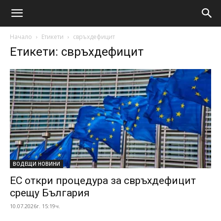
Начало
Етикети
свръхдефицит
Етикети: свръхдефицит
ВОДЕЩИ НОВИНИ
ЕС откри процедура за свръхдефицит
срещу България
10.07.2026г. 15:19ч.