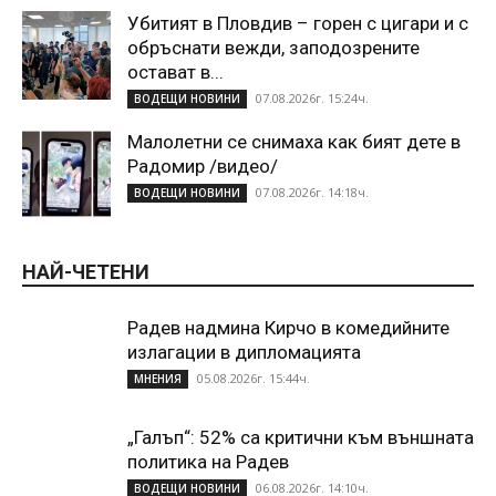
Убитият в Пловдив – горен с цигари и с
обръснати вежди, заподозрените
остават в...
07.08.2026г. 15:24ч.
ВОДЕЩИ НОВИНИ
Малолетни се снимаха как бият дете в
Радомир /видео/
07.08.2026г. 14:18ч.
ВОДЕЩИ НОВИНИ
НАЙ-ЧЕТЕНИ
Радев надмина Кирчо в комедийните
излагации в дипломацията
05.08.2026г. 15:44ч.
МНЕНИЯ
„Галъп“: 52% са критични към външната
политика на Радев
06.08.2026г. 14:10ч.
ВОДЕЩИ НОВИНИ