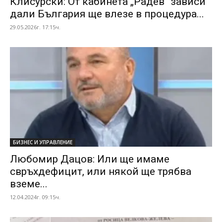
Клисурски: От кабинета „Радев“ зависи
дали България ще влезе в процедура...
29.05.2026г. 17:15ч.
БИЗНЕС И УПРАВЛЕНИЕ
Любомир Дацов: Или ще имаме
свръхдефицит, или някой ще трябва
вземе...
12.04.2024г. 09:15ч.