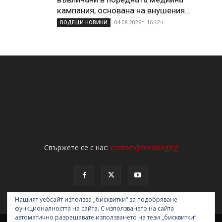
кампания, основана на внушения...
04.08.2026г. 16:12ч.
ВОДЕЩИ НОВИНИ
Свържете се с нас:
contact@breaking.bg
Нашият уебсайт използва „бисквитки“ за подобряване
функционалността на сайта. С използването на сайта
автоматично разрешавате използването на тези „бисквитки“.