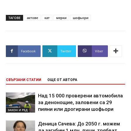
ТАГОВЕ
актове
кат
мерки
шофьори
Facebook
Twitter
Viber
СВЪРЗАНИ СТАТИИ
ОЩЕ ОТ АВТОРА
Над 15 000 проверени автомобила
за денонощие, заловени са 29
пияни или дрогирани шофьори
ЗАКОН И РЕД
Деница Сачева: До 2050 г. можем
да загубим 1 млн. души, трябват