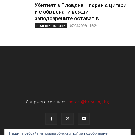
Убитият в Пловдив – горен с цигари
и с обръснати вежди,
заподозрените остават в...
07.08.2026г. 15:24ч.
ВОДЕЩИ НОВИНИ
Свържете се с нас:
contact@breaking.bg
Нашият уебсайт използва „бисквитки“ за подобряване