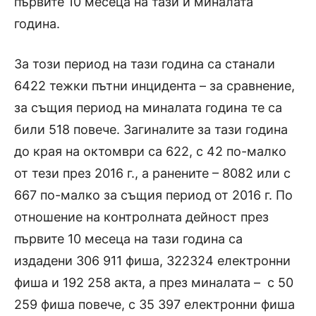
първите 10 месеца на тази и миналата
година.
За този период на тази година са станали
6422 тежки пътни инцидента – за сравнение,
за същия период на миналата година те са
били 518 повече. Загиналите за тази година
до края на октомври са 622, с 42 по-малко
от тези през 2016 г., а ранените – 8082 или с
667 по-малко за същия период от 2016 г. По
отношение на контролната дейност през
първите 10 месеца на тази година са
издадени 306 911 фиша, 322324 електронни
фиша и 192 258 акта, а през миналата – с 50
259 фиша повече, с 35 397 електронни фиша