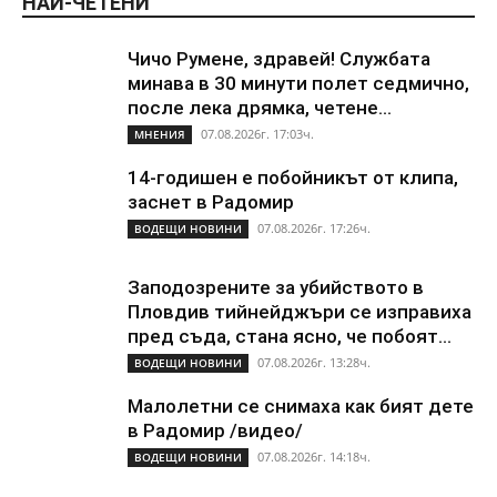
НАЙ-ЧЕТЕНИ
Чичо Румене, здравей! Службата
минава в 30 минути полет седмично,
после лека дрямка, четене...
07.08.2026г. 17:03ч.
МНЕНИЯ
14-годишен е побойникът от клипа,
заснет в Радомир
07.08.2026г. 17:26ч.
ВОДЕЩИ НОВИНИ
Заподозрените за убийството в
Пловдив тийнейджъри се изправиха
пред съда, стана ясно, че побоят...
07.08.2026г. 13:28ч.
ВОДЕЩИ НОВИНИ
Малолетни се снимаха как бият дете
в Радомир /видео/
07.08.2026г. 14:18ч.
ВОДЕЩИ НОВИНИ