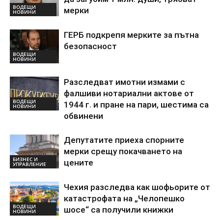
ВОДЕЩИ
мерки
НОВИНИ
ГЕРБ подкрепя мерките за пътна
безопасност
ВОДЕЩИ
НОВИНИ
Разследват имотни измами с
фалшиви нотариални актове от
ВОДЕЩИ
1944 г. и пране на пари, шестима са
НОВИНИ
обвинени
Депутатите приеха спорните
мерки срещу покачването на
БИЗНЕС И
цените
УПРАВЛЕНИЕ
Чехия разследва как шофьорите от
катастрофата на „Челопешко
ВОДЕЩИ
шосе“ са получили книжки
НОВИНИ