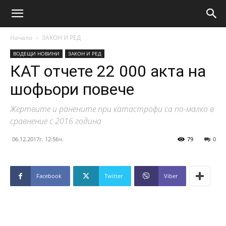
Начало
ЗАКОН И РЕД
ВОДЕЩИ НОВИНИ
ЗАКОН И РЕД
КАТ отчете 22 000 акта на
шофьори повече
Жертвите и ранените при катастрофи са по-малко в
сравнение с 2016 година
06.12.2017г. 12:56ч.
79
0
Facebook
Twitter
Viber