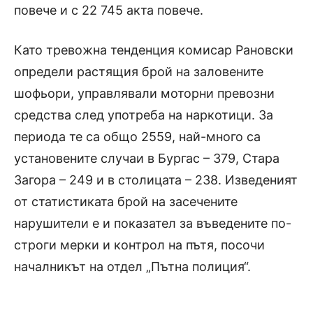
повече и с 22 745 акта повече.
Като тревожна тенденция комисар Рановски
определи растящия брой на заловените
шофьори, управлявали моторни превозни
средства след употреба на наркотици. За
периода те са общо 2559, най-много са
установените случаи в Бургас – 379, Стара
Загора – 249 и в столицата – 238. Изведеният
от статистиката брой на засечените
нарушители е и показател за въведените по-
строги мерки и контрол на пътя, посочи
началникът на отдел „Пътна полиция“.