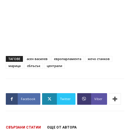
ТАГОВЕ
асен василев
европарламента
жечо станков
марица
сблъсък
централи
Facebook
Twitter
Viber
СВЪРЗАНИ СТАТИИ
ОЩЕ ОТ АВТОРА