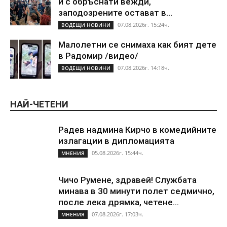
и с обръснати вежди,
заподозрените остават в...
07.08.2026г. 15:24ч.
ВОДЕЩИ НОВИНИ
Малолетни се снимаха как бият дете
в Радомир /видео/
07.08.2026г. 14:18ч.
ВОДЕЩИ НОВИНИ
НАЙ-ЧЕТЕНИ
Радев надмина Кирчо в комедийните
излагации в дипломацията
05.08.2026г. 15:44ч.
МНЕНИЯ
Чичо Румене, здравей! Службата
минава в 30 минути полет седмично,
после лека дрямка, четене...
07.08.2026г. 17:03ч.
МНЕНИЯ