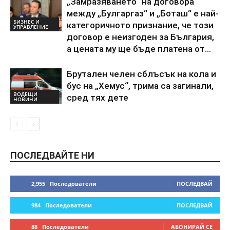
„Замразяването“ на договора
между „Булгаргаз“ и „Боташ“ е най-
БИЗНЕС И
категоричното признание, че този
УПРАВЛЕНИЕ
договор е неизгоден за България,
а цената му ще бъде платена от...
Брутален челен сблъсък на кола и
бус на „Хемус“, трима са загинали,
ВОДЕЩИ
сред тях дете
НОВИНИ
ПОСЛЕДВАЙТЕ НИ
2,955
Последователи
ПОСЛЕДВАЙ
984
Последователи
ПОСЛЕДВАЙ
88
Последователи
АБОНИРАЙ СЕ