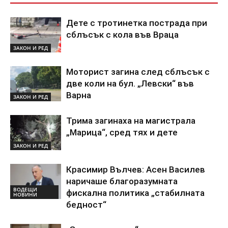
Дете с тротинетка пострада при
сблъсък с кола във Враца
ЗАКОН И РЕД
Моторист загина след сблъсък с
две коли на бул. „Левски“ във
Варна
ЗАКОН И РЕД
Трима загинаха на магистрала
„Марица“, сред тях и дете
ЗАКОН И РЕД
Красимир Вълчев: Асен Василев
наричаше благоразумната
ВОДЕЩИ
фискална политика „стабилната
НОВИНИ
бедност“