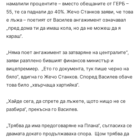
намалили процентите – вместо обещаните от ГЕРБ –
55, те са паднали до 40%. Жечо Станков заяви, че това
е лъжа – поетият от Василев ангажимент означавал
„пред дома ти да имаш кола, но да не можеш да я
караш“.
„Няма поет ангажимент за затваряне на централите“,
заяви разплено бившият финансов министър и
вицепремиер. „Ето го документа, тук пише черно на
бяло“, вдигна го Жечо Станков. Според Василев обаче
това било „хвърчаща хартийка“.
„Хайде сега, да спрете да лъжете, щото нищо не се
разбира“, прекъсна го Василев.
„Трябва да има предоговаряне на Плана“, съгласиха се
двамата докато продължаваха спора. Щом трябва да