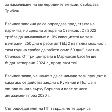
за намаляване на въглеродните емисии, съобщава
Трибюн.
Василев започна да се оправдава пред стаята на
партията, но срещна отпора на Станков. „От 2022
трябва да намаляваме с 10% капацитета на тези
централи. 250 дни е работил ТЕЦ 2 на пълна мощност,
тази година трябва да работи само 50 дни“, сметна
Станков. От три централи в Маришкия басейн ще
бъдат затворени 2024 г., продължи той.
Василев заяви, че шансът да се намали този процент е
само ако се действа заедно с Румъния и Полша и
хвърли вината върху Борисов и поет от него
ангажимент през 2020 г.
Съпредседателят на ПП твърди, че те дори са