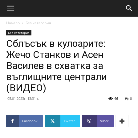
Начало
Без категория
Без категория
Сблъсък в кулоарите:
Жечо Станков и Асен
Василев в схватка за
въглищните централи
(ВИДЕО)
05.01.2023г. 13:31ч.
46
0
Facebook
Twitter
Viber