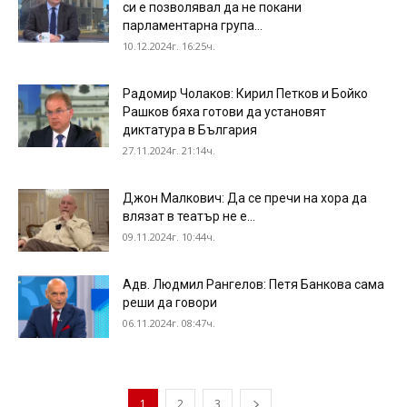
си е позволявал да не покани
парламентарна група...
10.12.2024г. 16:25ч.
Радомир Чолаков: Кирил Петков и Бойко
Рашков бяха готови да установят
диктатура в България
27.11.2024г. 21:14ч.
Джон Малкович: Да се пречи на хора да
влязат в театър не е...
09.11.2024г. 10:44ч.
Адв. Людмил Рангелов: Петя Банкова сама
реши да говори
06.11.2024г. 08:47ч.
1
2
3