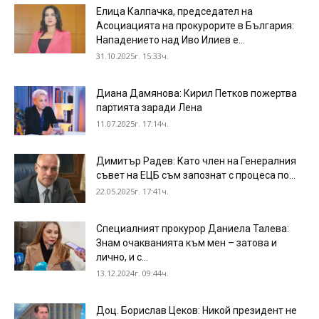
Елица Калпачка, председател на
Асоциацията на прокурорите в България:
Нападението над Иво Илиев е...
31.10.2025г. 15:33ч.
Диана Дамянова: Кирил Петков пожертва
партията заради Лена
11.07.2025г. 17:14ч.
Димитър Радев: Като член на Генералния
съвет на ЕЦБ съм запознат с процеса по...
22.05.2025г. 17:41ч.
Специалният прокурор Даниела Талева:
Знам очакванията към мен – затова и
лично, и с...
13.12.2024г. 09:44ч.
Доц. Борислав Цеков: Никой президент не