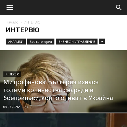
Начало
ИНТЕРВЮ
ИНТЕРВЮ
АНАЛИЗИ
Без категория
БИЗНЕС И УПРАВЛЕНИЕ
ИНТЕРВЮ
Митрофанова: България изнася
големи количества снаряди и
боеприпаси, които отиват в Украйна
08.07.2026г. 14:31ч.