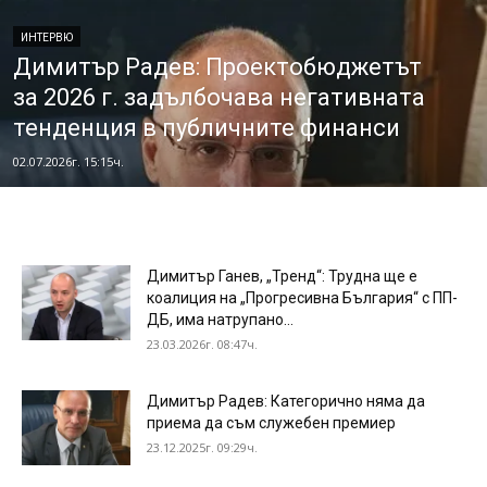
ИНТЕРВЮ
Димитър Радев: Проектобюджетът
за 2026 г. задълбочава негативната
тенденция в публичните финанси
02.07.2026г. 15:15ч.
Димитър Ганев, „Тренд“: Трудна ще е
коалиция на „Прогресивна България“ с ПП-
ДБ, има натрупано...
23.03.2026г. 08:47ч.
Димитър Радев: Категорично няма да
приема да съм служебен премиер
23.12.2025г. 09:29ч.