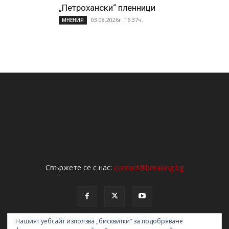
„Петрохански“ пленници
03.08.2026г. 16:37ч.
МНЕНИЯ
Свържете се с нас:
contact@breaking.bg
Нашият уебсайт използва „бисквитки“ за подобряване