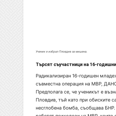
Ученик е избрал Пловдив за мишена.
Търсят съучастници на 16-годишни
Радикализиран 16-годишен младеж
съвместна операция на МВР, ДАНС
Предполага се, че ученикът е въз
Пловдив, тъй като при обиските с
несглобена бомба, съобщава БНР. 
работят психолози на МВР, които 