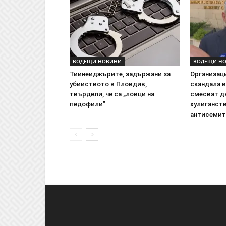
ВОДЕЩИ НОВИНИ
ВОДЕЩИ Н
Тийнейджърите, задържани за
Организаци
убийството в Пловдив,
скандала в
твърдели, че са „ловци на
смесват д
педофили”
хулиганст
антисеми