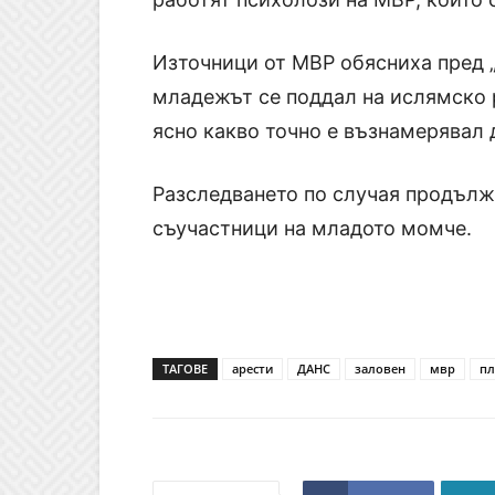
Източници от МВР обясниха пред „
младежът се поддал на ислямско 
ясно какво точно е възнамерявал 
Разследването по случая продължа
съучастници на младото момче.
ТАГОВЕ
арести
ДАНС
заловен
мвр
пл