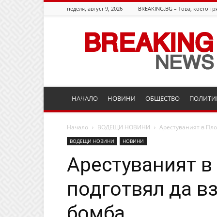
неделя, август 9, 2026
BREAKING.BG – Това, което тр
Breaking.bg
НАЧАЛО
НОВИНИ
ОБЩЕСТВО
ПОЛИТИ
Начало
ВОДЕЩИ НОВИНИ
Арестуваният в Пло
ВОДЕЩИ НОВИНИ
НОВИНИ
Арестуваният в
подготвял да в
бомба