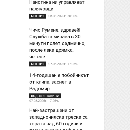
Наистина ни управляват
палячовци
08.08.2026г. 20:50ч.
МНЕНИЯ
Чичо Румене, здравей!
Службата минава в 30
минути полет седмично,
после лека дрямка,
четене...
07.08.2026г. 17:03ч.
МНЕНИЯ
14-годишен е побойникът
от клипа, заснет в
Радомир
ВОДЕЩИ НОВИНИ
07.08.2026г. 17:26ч.
Най-застрашени от
западнонилска треска са
хората над 60 години и