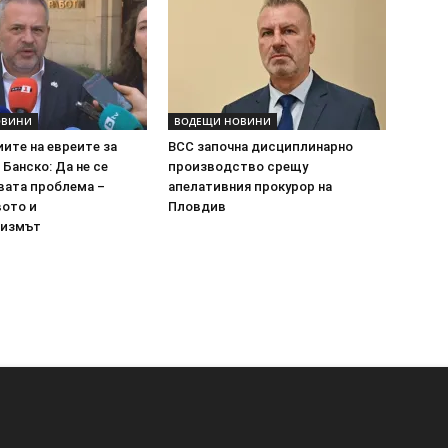
ОВИНИ
ВОДЕЩИ НОВИНИ
ите на евреите за
ВСС започна дисциплинарно
 Банско: Да не се
производство срещу
вата проблема –
апелативния прокурор на
вото и
Пловдив
тизмът