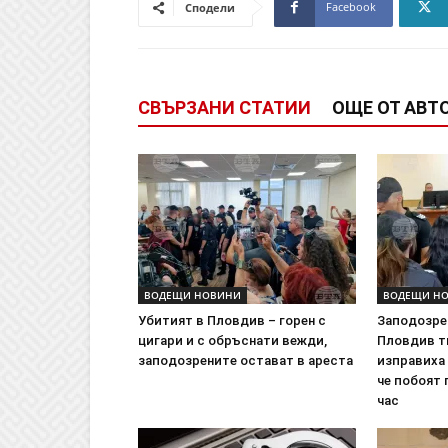
Facebook
Сподели
СВЪРЗАНИ СТАТИИ
ОЩЕ ОТ АВТ
ВОДЕЩИ НОВИНИ
ВОДЕЩИ Н
Убитият в Пловдив – горен с
Заподозре
цигари и с обръснати вежди,
Пловдив т
заподозрените остават в ареста
изправиха 
че побоят
час