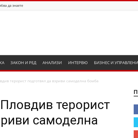
ябва да знаете
КА
ЗАКОН И РЕД
АНАЛИЗИ
ИНТЕРВЮ
БИЗНЕС И УПРАВЛЕН
вдив терорист подготвял да взриви самоделна бомба
П
 Пловдив терорист
зриви самоделна