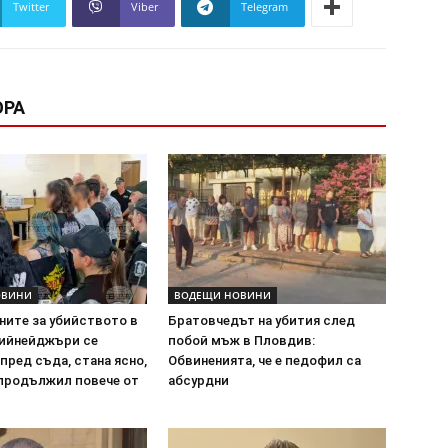
Twitter
Viber
Telegram
ОРА
ОВИНИ
ВОДЕЩИ НОВИНИ
ните за убийството в
Братовчедът на убития след
ийнейджъри се
побой мъж в Пловдив:
пред съда, стана ясно,
Обвиненията, че е педофил са
 продължил повече от
абсурдни