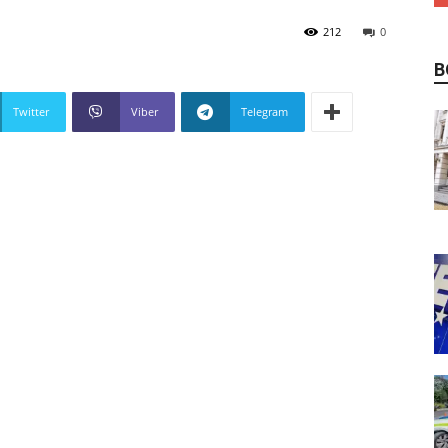
212
0
В
Twitter
Viber
Telegram