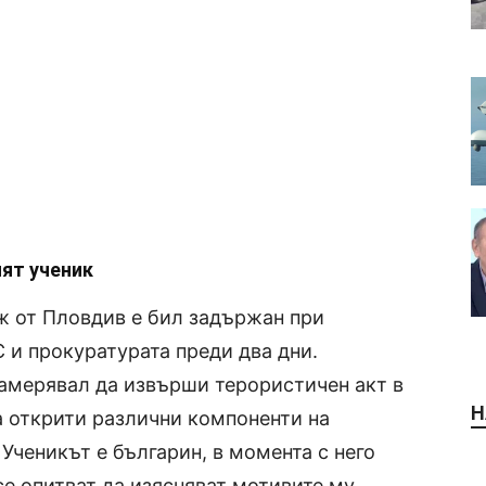
ят ученик
 от Пловдив е бил задържан при
 и прокуратурата преди два дни.
намерявал да извърши терористичен акт в
Н
а открити различни компоненти на
Ученикът е българин, в момента с него
се опитват да изясняват мотивите му.