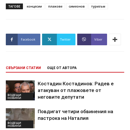
ТАГОВЕ
концесии
плажове
симеонов
туризъм
Facebook
Twitter
Viber
СВЪРЗАНИ СТАТИИ
ОЩЕ ОТ АВТОРА
Костадин Костадинов: Радев е
атакуван от плажoвете от
ВОДЕЩИ
неговите депутати
НОВИНИ
Повдигат четири обвинения на
пастрока на Наталия
ВОДЕЩИ
НОВИНИ