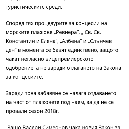
туристическите среди.
Според тях процедурите за концесии на
морските плажове „Ревиера“, „ Св. Св.
Константин и Елена“, „Албена“ и „Слънчев
ден“ в момента се бавят единствено, защото
чакат негласно вицепремиерското
одобрение, а не заради отлагането на Закона
за концесиите.
Заради това забавяне се налага отдаването
на част от плажовете под наем, за да не се
провали сезон 2018г.
Защо Валери Симеонов чака новия Закон за
„