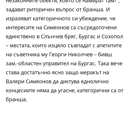
незаконните обекти, които се намират там?“,
задават риторичен въпрос от бранша. И
изразяват категоричното си убеждение, че
интересите на Симеонов са съсредоточени
единствено в Слънчев бряг, Бургас и Созопол
– местата, които изцяло съвпадат с апетитите
на съветника му Георги Николчев – бивш
зам.-областен управител на Бургас. Така вече
става достатъчно ясно защо меракът на
Валери Симеонов да диктува еднолично
концесиите няма да угасне, категорични са от
бранша.