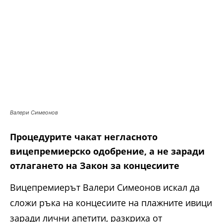
Валери Симеонов
Процедурите чакат негласното
вицепремиерско одобрение, а не заради
отлагането на Закон за концесиите
Вицепремиерът Валери Симеонов искал да
сложи ръка на концесиите на плажните ивици
заради лични апетити, разкриха от