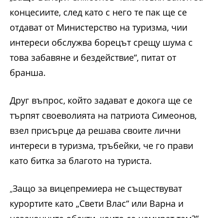
концесиите, след като с него те пак ще се
отдават от Министерство на туризма, чии
интереси обслужва борецът срещу шума с
това забавяне и бездействие“, питат от
бранша.
Друг въпрос, който задават е докога ще се
търпят своеволията на патриота Симеонов,
взел присърце да решава своите лични
интереси в туризма, тръбейки, че го прави
като битка за благото на туриста.
Защо за вицепремиера не съществуват
„
курортите като „Свети Влас“ или Варна и