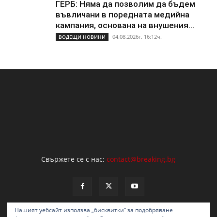
ГЕРБ: Няма да позволим да бъдем
въвличани в поредната медийна
кампания, основана на внушения...
04.08.2026г. 16:12ч.
ВОДЕЩИ НОВИНИ
Свържете се с нас:
contact@breaking.bg
Нашият уебсайт използва „бисквитки“ за подобряване