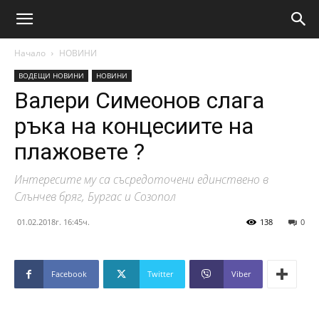
Начало
НОВИНИ
ВОДЕЩИ НОВИНИ
НОВИНИ
Валери Симеонов слага
ръка на концесиите на
плажовете ?
Интересите му са съсредоточени единствено в
Слънчев бряг, Бургас и Созопол
01.02.2018г. 16:45ч.
138
0
Facebook
Twitter
Viber