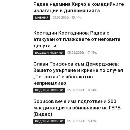
Радев надмина Кирчо в комедийните
излагации в дипломацията
05.08.2026г. 15:44ч.
МНЕНИЯ
Костадин Костадинов: Радев е
атакуван от плажoвете от неговите
депутати
05.08.2026г. 17:45ч.
ВОДЕЩИ НОВИНИ
Слави Трифонов към Демерджиев:
Вашето увъртане и криене по случая
„Петрохан“ е абсолютно
неприемливо
05.08.2026г. 10:34ч.
ВОДЕЩИ НОВИНИ
Борисов вече има подготвени 200
млади кадри за обновяване на ГЕРБ
(Видео)
05.08.2026г. 15:17ч.
ВОДЕЩИ НОВИНИ