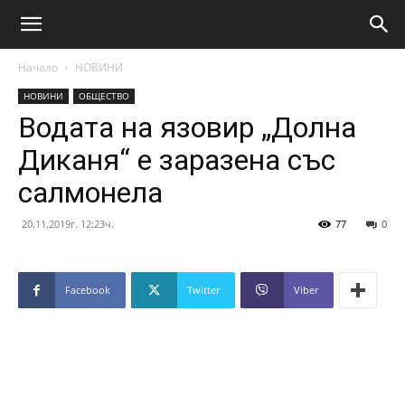
Начало
НОВИНИ
НОВИНИ
ОБЩЕСТВО
Водата на язовир „Долна
Диканя“ е заразена със
салмонела
20.11.2019г. 12:23ч.
77
0
Facebook
Twitter
Viber