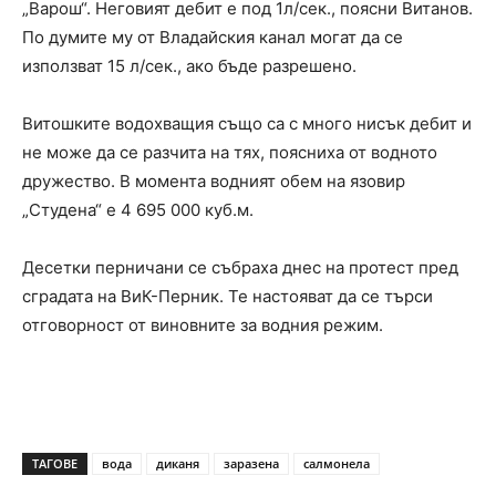
„Варош“. Неговият дебит е под 1л/сек., поясни Витанов.
По думите му от Владайския канал могат да се
използват 15 л/сек., ако бъде разрешено.
Витошките водохващия също са с много нисък дебит и
не може да се разчита на тях, поясниха от водното
дружество. В момента водният обем на язовир
„Студена“ е 4 695 000 куб.м.
Десетки перничани се събраха днес на протест пред
сградата на ВиК-Перник. Те настояват да се търси
отговорност от виновните за водния режим.
ТАГОВЕ
вода
диканя
заразена
салмонела