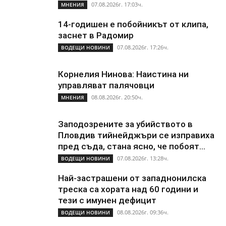
07.08.2026г. 17:03ч.
МНЕНИЯ
14-годишен е побойникът от клипа,
заснет в Радомир
07.08.2026г. 17:26ч.
ВОДЕЩИ НОВИНИ
Корнелия Нинова: Наистина ни
управляват палячовци
08.08.2026г. 20:50ч.
МНЕНИЯ
Заподозрените за убийството в
Пловдив тийнейджъри се изправиха
пред съда, стана ясно, че побоят...
07.08.2026г. 13:28ч.
ВОДЕЩИ НОВИНИ
Най-застрашени от западнонилска
треска са хората над 60 години и
тези с имунен дефицит
08.08.2026г. 09:36ч.
ВОДЕЩИ НОВИНИ