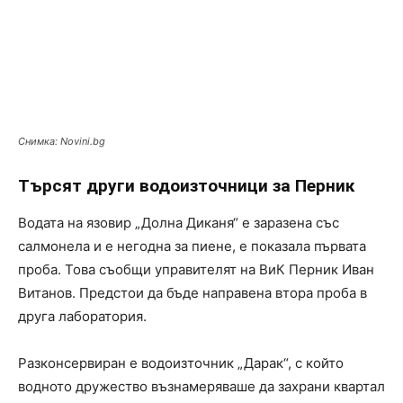
Снимка: Novini.bg
Търсят други водоизточници за Перник
Водата на язовир „Долна Диканя“ е заразена със
салмонела и е негодна за пиене, е показала първата
проба. Това съобщи управителят на ВиК Перник Иван
Витанов. Предстои да бъде направена втора проба в
друга лаборатория.
Разконсервиран е водоизточник „Дарак“, с който
водното дружество възнамеряваше да захрани квартал