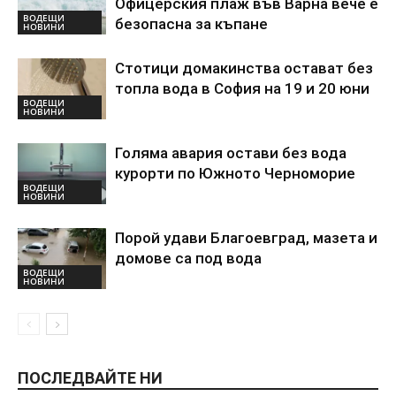
Офицерския плаж във Варна вече е
ВОДЕЩИ
безопасна за къпане
НОВИНИ
Стотици домакинства остават без
топла вода в София на 19 и 20 юни
ВОДЕЩИ
НОВИНИ
Голяма авария остави без вода
курорти по Южното Черноморие
ВОДЕЩИ
НОВИНИ
Порой удави Благоевград, мазета и
домове са под вода
ВОДЕЩИ
НОВИНИ
ПОСЛЕДВАЙТЕ НИ