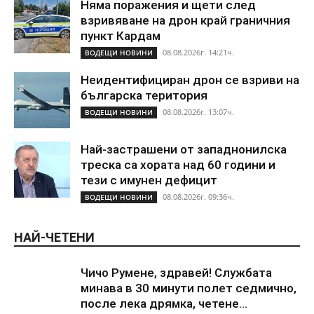
Няма поражения и щети след
взривяване на дрон край граничния
пункт Кардам
08.08.2026г. 14:21ч.
ВОДЕЩИ НОВИНИ
Неидентифициран дрон се взриви на
българска територия
08.08.2026г. 13:07ч.
ВОДЕЩИ НОВИНИ
Най-застрашени от западнонилска
треска са хората над 60 години и
тези с имунен дефицит
08.08.2026г. 09:36ч.
ВОДЕЩИ НОВИНИ
НАЙ-ЧЕТЕНИ
Чичо Румене, здравей! Службата
минава в 30 минути полет седмично,
после лека дрямка, четене...