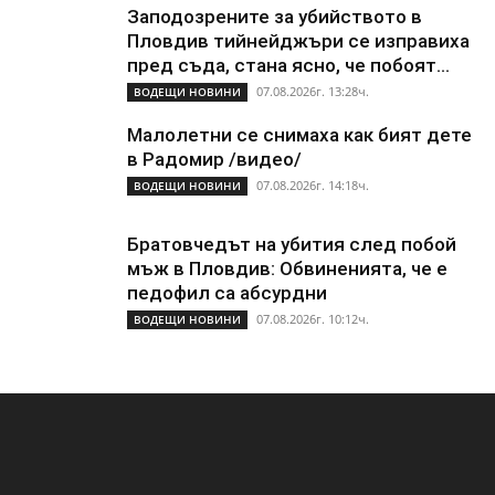
Заподозрените за убийството в
Пловдив тийнейджъри се изправиха
пред съда, стана ясно, че побоят...
07.08.2026г. 13:28ч.
ВОДЕЩИ НОВИНИ
Малолетни се снимаха как бият дете
в Радомир /видео/
07.08.2026г. 14:18ч.
ВОДЕЩИ НОВИНИ
Братовчедът на убития след побой
мъж в Пловдив: Обвиненията, че е
педофил са абсурдни
07.08.2026г. 10:12ч.
ВОДЕЩИ НОВИНИ