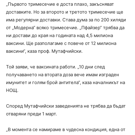
„Първото тримесечие е доста плахо, закъсняват
доставките. Но за второто и третото тримесечие ще
има регулярни доставки. Става дума за по 200 хиляди
от „Модерна“ всяко тримесечие. „Пфайзер“ трябва да
ни достави до края на годината над 4,5 милиона
ваксини. Ще разполагаме с повече от 12 милиона
ваксини“, каза проф. Мутафчийски.
Той заяви, че ваксината работи. „10 дни след
получаването на втората доза вече имам изграден
имунитет и голям брой антитела“, каза началникът на
НОЩ.
Според Мутафчийски заведенията не трябва да бъдат
отваряни преди 1 март.
„В момента се намираме в чудесна кондиция, една от