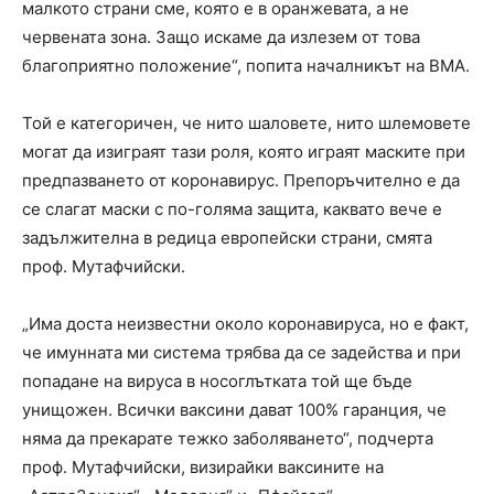
малкото страни сме, която е в оранжевата, а не
червената зона. Защо искаме да излезем от това
благоприятно положение“, попита началникът на ВМА.
Той е категоричен, че нито шаловете, нито шлемовете
могат да изиграят тази роля, която играят маските при
предпазването от коронавирус. Препоръчително е да
се слагат маски с по-голяма защита, каквато вече е
задължителна в редица европейски страни, смята
проф. Мутафчийски.
„Има доста неизвестни около коронавируса, но е факт,
че имунната ми система трябва да се задейства и при
попадане на вируса в носоглътката той ще бъде
унищожен. Всички ваксини дават 100% гаранция, че
няма да прекарате тежко заболяването“, подчерта
проф. Мутафчийски, визирайки ваксините на