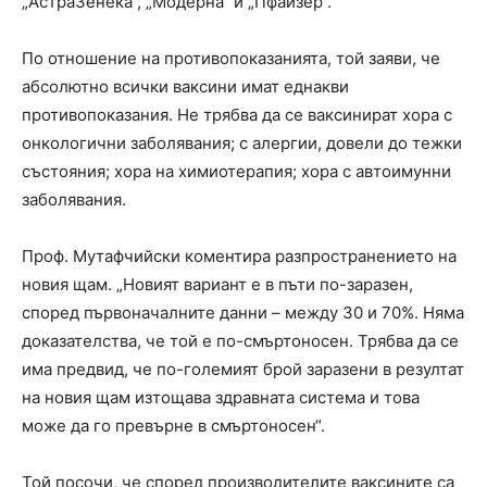
„АстраЗенека“, „Модерна“ и „Пфайзер“.
По отношение на противопоказанията, той заяви, че
абсолютно всички ваксини имат еднакви
противопоказания. Не трябва да се ваксинират хора с
онкологични заболявания; с алергии, довели до тежки
състояния; хора на химиотерапия; хора с автоимунни
заболявания.
Проф. Мутафчийски коментира разпространението на
новия щам. „Новият вариант е в пъти по-заразен,
според първоначалните данни – между 30 и 70%. Няма
доказателства, че той е по-смъртоносен. Трябва да се
има предвид, че по-големият брой заразени в резултат
на новия щам изтощава здравната система и това
може да го превърне в смъртоносен“.
Той посочи, че според производителите ваксините са