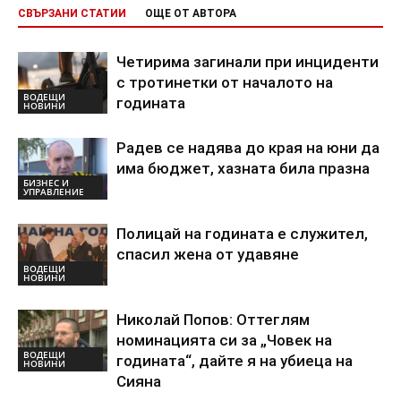
СВЪРЗАНИ СТАТИИ
ОЩЕ ОТ АВТОРА
Четирима загинали при инциденти
с тротинетки от началото на
ВОДЕЩИ
годината
НОВИНИ
Радев се надява до края на юни да
има бюджет, хазната била празна
БИЗНЕС И
УПРАВЛЕНИЕ
Полицай на годината е служител,
спасил жена от удавяне
ВОДЕЩИ
НОВИНИ
Николай Попов: Оттеглям
номинацията си за „Човек на
ВОДЕЩИ
годината“, дайте я на убиеца на
НОВИНИ
Сияна