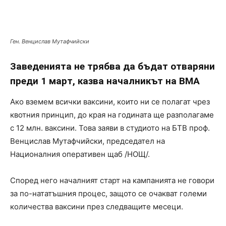
Ген. Венцислав Мутафчийски
Заведенията не трябва да бъдат отваряни
преди 1 март, казва началникът на ВМА
Ако вземем всички ваксини, които ни се полагат чрез
квотния принцип, до края на годината ще разполагаме
с 12 млн. ваксини. Това заяви в студиото на БТВ проф.
Венцислав Мутафчийски, председател на
Националния оперативен щаб /НОЩ/.
Според него началният старт на кампанията не говори
за по-нататъшния процес, защото се очакват големи
количества ваксини през следващите месеци.