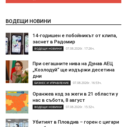
ВОДЕЩИ НОВИНИ
14-годишен е побойникът от клипа,
заснет в Радомир
07.08.2026г. 17:26ч.
ВОДЕЩИ НОВИНИ
При сегашните нива на Дунав АЕЦ
„Козлодуй“ ще издържи десетина
дни
07.08.2026г. 16:53ч.
БИЗНЕС И УПРАВЛЕНИЕ
Оранжев код за жеги в 21 области у
нас в събота, 8 август
07.08.2026г. 15:32ч.
ВОДЕЩИ НОВИНИ
Убитият в Пловдив – горен с цигари