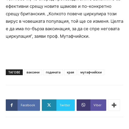
ефективни срещу новите щамове и по-конкретно
срещу британския. „Колкото повече циркулира този
вирус в човешката популация, той ще се изменя. Целта
е да има по-бърза ваксинация, за да се спре неговата
циркулация“, заяви проф. Мутафчийски.
ТАГОВЕ
ваксини
годината
края
мутафчийски
Facebook
Twitter
Viber