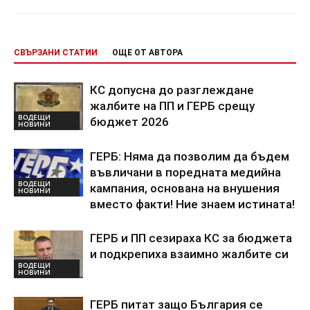
СВЪРЗАНИ СТАТИИ
ОЩЕ ОТ АВТОРА
КС допусна до разглеждане
жалбите на ПП и ГЕРБ срещу
ВОДЕЩИ
бюджет 2026
НОВИНИ
ГЕРБ: Няма да позволим да бъдем
въвличани в поредната медийна
ВОДЕЩИ
кампания, основана на внушения
НОВИНИ
вместо факти! Ние знаем истината!
ГЕРБ и ПП сезираха КС за бюджета
и подкрепиха взаимно жалбите си
ВОДЕЩИ
НОВИНИ
ГЕРБ питат защо България се