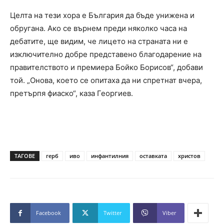
Целта на тези хора е България да бъде унижена и
обругана. Ако се върнем преди няколко часа на
дебатите, ще видим, че лицето на страната ни е
изключително добре представено благодарение на
правителството и премиера Бойко Борисов“, добави
той. „Онова, което се опитаха да ни спретнат вчера,
претърпя фиаско“, каза Георгиев.
ТАГОВЕ
герб
иво
инфантилния
оставката
христов
Facebook
Twitter
Viber