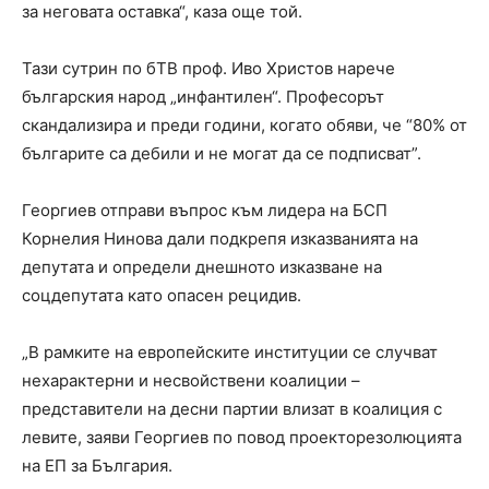
за неговата оставка“, каза още той.
Тази сутрин по бТВ проф. Иво Христов нарече
българския народ „инфантилен“. Професорът
скандализира и преди години, когато обяви, че “80% от
българите са дебили и не могат да се подписват”.
Георгиев отправи въпрос към лидера на БСП
Корнелия Нинова дали подкрепя изказванията на
депутата и определи днешното изказване на
соцдепутата като опасен рецидив.
„В рамките на европейските институции се случват
нехарактерни и несвойствени коалиции –
представители на десни партии влизат в коалиция с
левите, заяви Георгиев по повод проекторезолюцията
на ЕП за България.