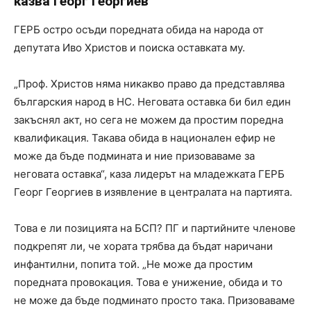
казва Георг Георгиев
ГЕРБ остро осъди поредната обида на народа от
депутата Иво Христов и поиска оставката му.
„Проф. Христов няма никакво право да представлява
българския народ в НС. Неговата оставка би бил един
закъснял акт, но сега не можем да простим поредна
квалификация. Такава обида в национален ефир не
може да бъде подмината и ние призоваваме за
неговата оставка“, каза лидерът на младежката ГЕРБ
Георг Георгиев в изявление в централата на партията.
Това е ли позицията на БСП? ПГ и партийните членове
подкрепят ли, че хората трябва да бъдат наричани
инфантилни, попита той. „Не може да простим
поредната провокация. Това е унижение, обида и то
не може да бъде подминато просто така. Призоваваме