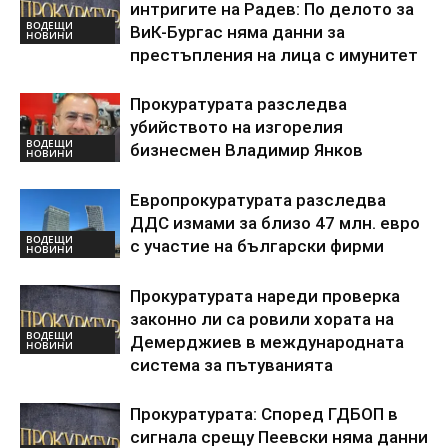
интригите на Радев: По делото за
ВОДЕЩИ
ВиК-Бургас няма данни за
НОВИНИ
престъпления на лица с имунитет
Прокуратурата разследва
убийството на изгорелия
ВОДЕЩИ
бизнесмен Владимир Янков
НОВИНИ
Европрокуратурата разследва
ДДС измами за близо 47 млн. евро
ВОДЕЩИ
с участие на български фирми
НОВИНИ
Прокуратурата нареди проверка
законно ли са ровили хората на
ВОДЕЩИ
Демерджиев в международната
НОВИНИ
система за пътуванията
Прокуратурата: Според ГДБОП в
сигнала срещу Пеевски няма данни