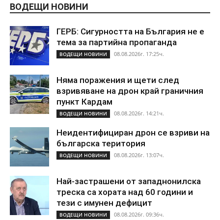
ВОДЕЩИ НОВИНИ
ГЕРБ: Сигурността на България не е
тема за партийна пропаганда
08.08.2026г. 17:25ч.
ВОДЕЩИ НОВИНИ
Няма поражения и щети след
взривяване на дрон край граничния
пункт Кардам
08.08.2026г. 14:21ч.
ВОДЕЩИ НОВИНИ
Неидентифициран дрон се взриви на
българска територия
08.08.2026г. 13:07ч.
ВОДЕЩИ НОВИНИ
Най-застрашени от западнонилска
треска са хората над 60 години и
тези с имунен дефицит
08.08.2026г. 09:36ч.
ВОДЕЩИ НОВИНИ